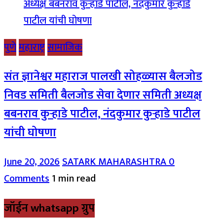
पुणे
महाराष्ट्र
सामाजिक
संत ज्ञानेश्वर महाराज पालखी सोहळ्यास बैलजोड
निवड समिती बैलजोड सेवा देणार समिती अध्यक्ष
बबनराव कुऱ्हाडे पाटील, नंदकुमार कुऱ्हाडे पाटील
यांची घोषणा
June 20, 2026
SATARK MAHARASHTRA
0
Comments
1 min read
जॉईन whatsapp ग्रुप