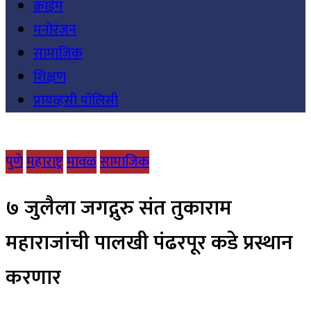
क्राईम
मनोरंजन
सामाजिक
शिक्षण
प्रायव्हसी पॉलिसी
पुणे
महाराष्ट्र
मावळ
सामाजिक
७ जुलैला जगद्गुरु संत तुकाराम
महाराजांची पालखी पंढरपूर कडे प्रस्थान
करणार