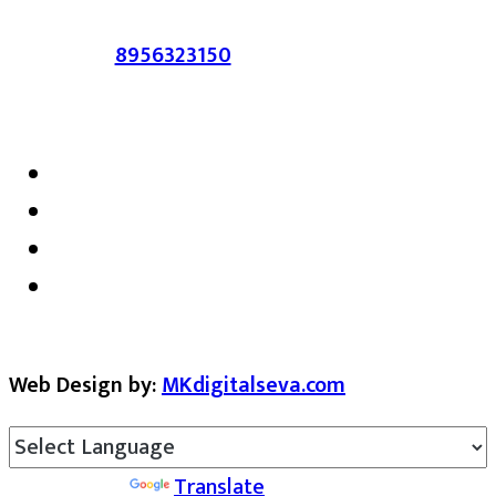
संपर्क :-
8956323150
/ ईमेल :-
satarkmaharashtra07@gmail.com
Web Design by:
MKdigitalseva.com
Powered by
Translate