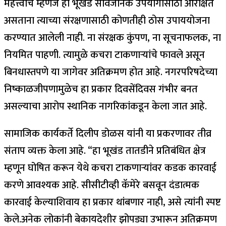
महत्त्वाचे म्हणजे हा भूखंड सार्वजनिक उपयोगासाठी आरक्षित
असताना त्याच्या संरक्षणासाठी कोणतीही ठोस उपाययोजना
करण्यात आलेली नाही. ना संरक्षक कुंपण, ना सूचनाफलक, ना
नियमित पाहणी. त्यामुळे कचरा टाकणाऱ्यांचे फावले असून
बिनधास्तपणे या जागेवर अतिक्रमण होत आहे. नगरपरिषदेच्या
निष्काळजीपणामुळेच हा प्रकार दिवसेंदिवस गंभीर बनत
असल्याचा आरोप स्थानिक नागरिकांकडून केला जात आहे.
सामाजिक कार्यकर्ते दिलीप डोळस यांनी या प्रकरणावर तीव्र
संताप व्यक्त केला आहे. “हा भूखंड तातडीने प्रतिबंधित क्षेत्र
म्हणून घोषित करून येथे कचरा टाकणाऱ्यांवर कडक कारवाई
करणे आवश्यक आहे. सीसीटीव्ही कॅमेरे बसवून दंडात्मक
कारवाई केल्याशिवाय हा प्रकार थांबणार नाही, असे त्यांनी स्पष्ट
केले.अनेक लोकांनी बेकायदेशीर झोपड्या उभारून अतिक्रमण