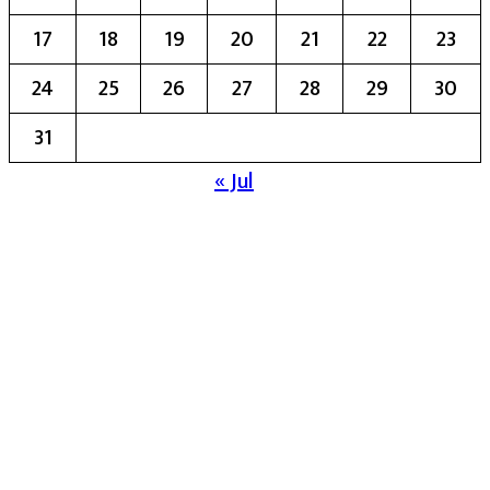
17
18
19
20
21
22
23
24
25
26
27
28
29
30
31
« Jul
मुख्य संपादिका:- रेखा बाळू भेगडे
या संकेतस्थळावर प्रकाशित झालेला सर्व मजकूर,
लेख त्याचे हक्क, जबाबदारी संबंधित लेखकांकडे
आहेत. प्रसिद्ध झालेल्या मजकुराशी
संपादिका
सहमत असतीलच असे नाही याचे उल्लंघन
करणाऱ्यांवर कायदेशीर कारवाई करण्यात येईल.