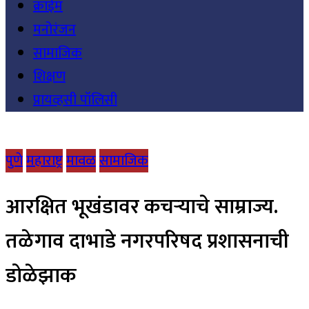
क्राईम
मनोरंजन
सामाजिक
शिक्षण
प्रायव्हसी पॉलिसी
पुणे
महाराष्ट्र
मावळ
सामाजिक
आरक्षित भूखंडावर कचऱ्याचे साम्राज्य.
तळेगाव दाभाडे नगरपरिषद प्रशासनाची
डोळेझाक