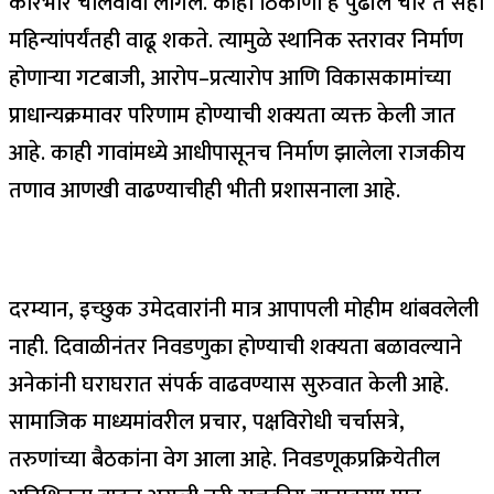
कारभार चालवावा लागेल. काही ठिकाणी हे पुढील चार ते सहा
महिन्यांपर्यंतही वाढू शकते. त्यामुळे स्थानिक स्तरावर निर्माण
होणाऱ्या गटबाजी, आरोप–प्रत्यारोप आणि विकासकामांच्या
प्राधान्यक्रमावर परिणाम होण्याची शक्यता व्यक्त केली जात
आहे. काही गावांमध्ये आधीपासूनच निर्माण झालेला राजकीय
तणाव आणखी वाढण्याचीही भीती प्रशासनाला आहे.
दरम्यान, इच्छुक उमेदवारांनी मात्र आपापली मोहीम थांबवलेली
नाही. दिवाळीनंतर निवडणुका होण्याची शक्यता बळावल्याने
अनेकांनी घराघरात संपर्क वाढवण्यास सुरुवात केली आहे.
सामाजिक माध्यमांवरील प्रचार, पक्षविरोधी चर्चासत्रे,
तरुणांच्या बैठकांना वेग आला आहे. निवडणूकप्रक्रियेतील