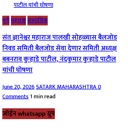
पुणे
महाराष्ट्र
सामाजिक
संत ज्ञानेश्वर महाराज पालखी सोहळ्यास बैलजोड
निवड समिती बैलजोड सेवा देणार समिती अध्यक्ष
बबनराव कुऱ्हाडे पाटील, नंदकुमार कुऱ्हाडे पाटील
यांची घोषणा
June 20, 2026
SATARK MAHARASHTRA
0
Comments
1 min read
जॉईन whatsapp ग्रुप