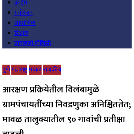
क्राईम
मनोरंजन
सामाजिक
शिक्षण
प्रायव्हसी पॉलिसी
पुणे
महाराष्ट्र
मावळ
राजकीय
आरक्षण प्रक्रियेतील विलंबामुळे
ग्रामपंचायतींच्या निवडणुका अनिश्चिततेत;
मावळ तालुक्यातील ९० गावांची प्रतीक्षा