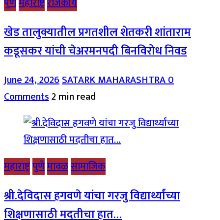
पुणे
महाराष्ट्र
राजकीय
खेड तालुक्यातील प्रगतशील शेतकरी शांताराम
कडूसकर यांची चेअरमनपदी बिनविरोध निवड
June 24, 2026
SATARK MAHARASHTRA
0
Comments
2 min read
महाराष्ट्र
पुणे
मावळ
सामाजिक
श्री.देविदास हगवणे यांचा गरजु विद्यार्थ्यांच्या
शिक्षणासाठी मदतीचा हात…