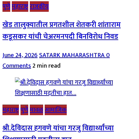
पुणे
महाराष्ट्र
राजकीय
खेड तालुक्यातील प्रगतशील शेतकरी शांताराम
कडूसकर यांची चेअरमनपदी बिनविरोध निवड
June 24, 2026
SATARK MAHARASHTRA
0
Comments
2 min read
महाराष्ट्र
पुणे
मावळ
सामाजिक
श्री.देविदास हगवणे यांचा गरजु विद्यार्थ्यांच्या