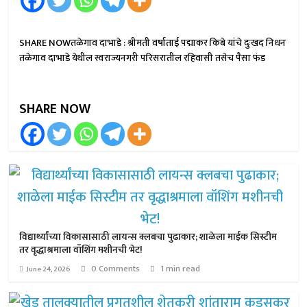
SHARE NOWतळेगाव दाभाडे : श्रीमती वर्षाताई पद्माकर किबे यांचे दुःखद निधन
तळेगाव दाभाडे येथील स्वराज्यनगरी परिसरातील रहिवासी तसेच पैसा फंड
SHARE NOW
विद्यार्थ्यांच्या विकासासाठी लायन्स क्लबचा पुढाकार; शाळेला माईक सिस्टीम
तर वृद्धाश्रमाला वॉशिंग मशीनची भेट!
0 Comments
1 min read
June 24, 2026