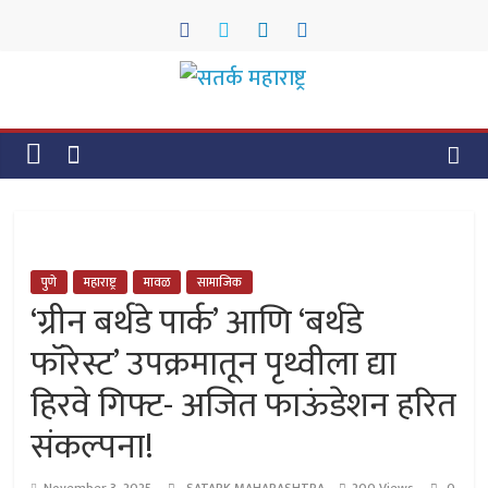
Skip
to
content
सतर्क
महाराष्ट्र
सतर्क
महाराष्ट्र
पुणे
महाराष्ट्र
मावळ
सामाजिक
‘ग्रीन बर्थडे पार्क’ आणि ‘बर्थडे
फॉरेस्ट’ उपक्रमातून पृथ्वीला द्या
हिरवे गिफ्ट- अजित फाऊंडेशन हरित
संकल्पना!