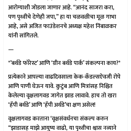
आरोग्याशी जोडला जाणार आहे. “आनंद साजरा करा,
पण पृथ्वीचे देणेही जपा,” हा या चळवळीचा मूळ गाभा
आहे, असे अजित फाउंडेशनचे अध्यक्ष महेश निंबाळकर
यांनी सांगितले.
—
*’बर्थडे फॉरेस्ट’ आणि ‘ग्रीन बर्थडे पार्क’ संकल्पना काय?*
प्रत्येकाने आपल्या वाढदिवसाला केक-कॅंडल्सऐवजी रोपे
आणि पाणी घेऊन यावे. कुटुंब आणि मित्रांसह निश्चित
केलेल्या वृक्षलागवड जागेत झाड लावावे. हाच तो खरा
‘हॅपी बर्थडे’ आणि ‘हॅपी अर्थडे’चा क्षण असेल!
वृक्षलागवड करताना ‘वृक्षसंवर्धनचा संकल्प करुन
“झाडासह माझे आयुष्य वाढो, या पृथ्वीचा श्वास नव्याने