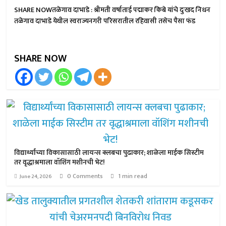
SHARE NOWतळेगाव दाभाडे : श्रीमती वर्षाताई पद्माकर किबे यांचे दुःखद निधन
तळेगाव दाभाडे येथील स्वराज्यनगरी परिसरातील रहिवासी तसेच पैसा फंड
SHARE NOW
विद्यार्थ्यांच्या विकासासाठी लायन्स क्लबचा पुढाकार; शाळेला माईक सिस्टीम
तर वृद्धाश्रमाला वॉशिंग मशीनची भेट!
0 Comments
1 min read
June 24, 2026