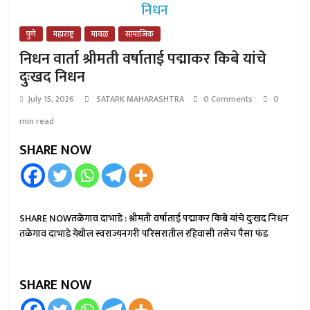
पुणे
महाराष्ट्र
मावळ
सामाजिक
निधन वार्ता श्रीमती वर्षाताई पद्माकर किबे यांचे
दुःखद निधन
July 15, 2026
SATARK MAHARASHTRA
0 Comments
0
min read
SHARE NOW
SHARE NOWतळेगाव दाभाडे : श्रीमती वर्षाताई पद्माकर किबे यांचे दुःखद निधन
तळेगाव दाभाडे येथील स्वराज्यनगरी परिसरातील रहिवासी तसेच पैसा फंड
SHARE NOW