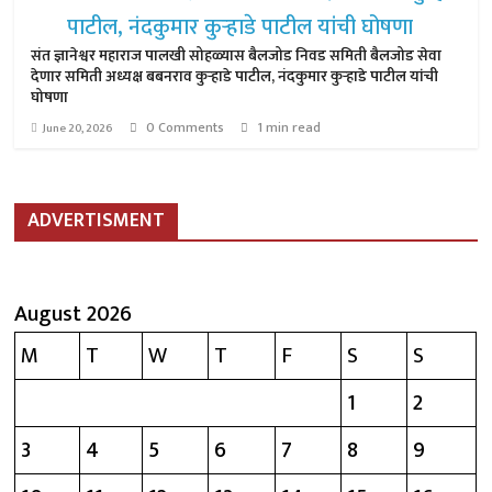
संत ज्ञानेश्वर महाराज पालखी सोहळ्यास बैलजोड निवड समिती बैलजोड सेवा
देणार समिती अध्यक्ष बबनराव कुऱ्हाडे पाटील, नंदकुमार कुऱ्हाडे पाटील यांची
घोषणा
0 Comments
1 min read
June 20, 2026
ADVERTISMENT
August 2026
M
T
W
T
F
S
S
1
2
3
4
5
6
7
8
9