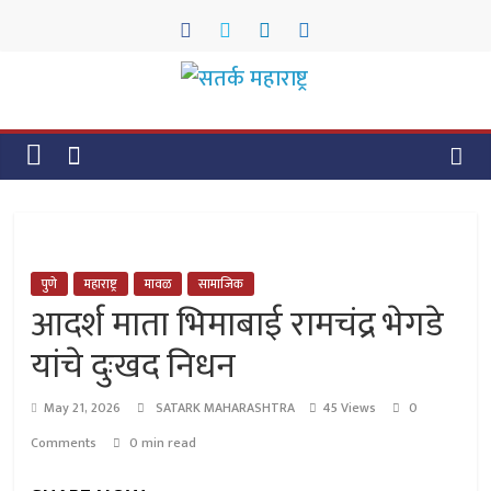
Skip
to
content
सतर्क
महाराष्ट्र
सतर्क
महाराष्ट्र
पुणे
महाराष्ट्र
मावळ
सामाजिक
आदर्श माता भिमाबाई रामचंद्र भेगडे
यांचे दुःखद निधन
May 21, 2026
SATARK MAHARASHTRA
45 Views
0
Comments
0 min read