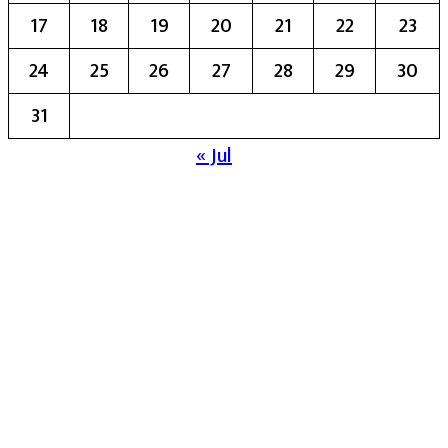
17
18
19
20
21
22
23
24
25
26
27
28
29
30
31
« Jul
मुख्य संपादिका:- रेखा बाळू भेगडे
या संकेतस्थळावर प्रकाशित झालेला सर्व मजकूर,
लेख त्याचे हक्क, जबाबदारी संबंधित लेखकांकडे
आहेत. प्रसिद्ध झालेल्या मजकुराशी
संपादिका
सहमत असतीलच असे नाही याचे उल्लंघन
करणाऱ्यांवर कायदेशीर कारवाई करण्यात येईल.