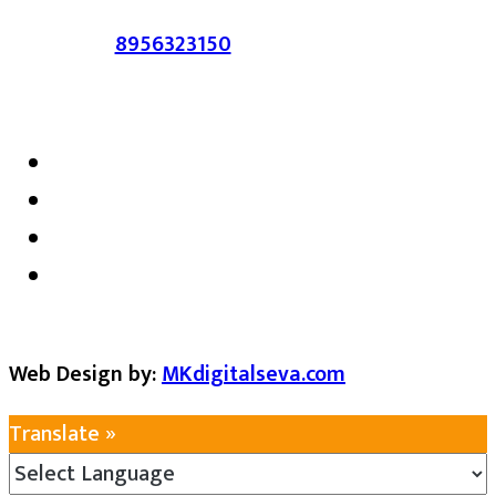
संपर्क :-
8956323150
/ ईमेल :-
satarkmaharashtra07@gmail.com
Web Design by:
MKdigitalseva.com
Translate »