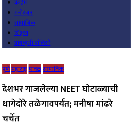
क्राईम
मनोरंजन
सामाजिक
शिक्षण
प्रायव्हसी पॉलिसी
पुणे
महाराष्ट्र
मावळ
सामाजिक
देशभर गाजलेल्या NEET घोटाळ्याची
धागेदोरे तळेगावपर्यंत; मनीषा मांढरे
चर्चेत