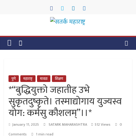
Skip
to
content
सतर्क
महाराष्ट्र
सतर्क
महाराष्ट्र
पुणे
महाराष्ट्र
मावळ
शिक्षण
*“बुद्धियुक्तो जहातीह उभे
सुकृतदुष्कृते। तस्माद्योगाय युज्यस्व
योग: कर्मसु कौशलम्”।।*
January 11, 2025
SATARK MAHARASHTRA
512 Views
0
Comments
1 min read