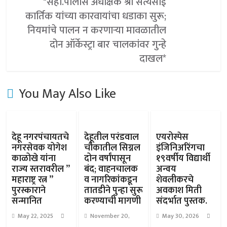
*सहा.पोलीस अधीक्षक श्री सत्यसाई
कार्तिक यांच्या कारवायांचा धडाका सुरू;
नियमांचे पालन न करणाऱ्या मावळातील
दोन ऑर्केस्ट्रा बार चालकांवर गुन्हे
दाखल*
You May Also Like
देहू नगरपंचायतचे
देहूतील परंडवाल
एयरोस्पेस
नगरसेवक योगेश
चौकातील सिग्नल
इंजिनिअरिंगचा
काळोखे यांना
दोन वर्षांपासून
१९वर्षीय विद्यार्थी
राज्य स्तरावरील ”
बंद; वाहनचालक
अन्वय
महाराष्ट्र रत्न ”
व नागरिकांकडून
शेवलीकरचे
पुरस्काराने
तातडीने पुन्हा सुरू
अवकाश मिती
सन्मानित
करण्याची मागणी
संदर्भात पुस्तक.
May 22, 2025
November 20,
May 30, 2026