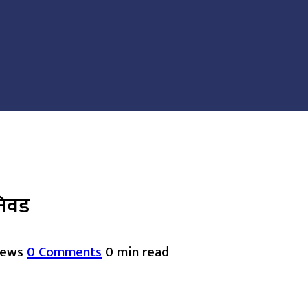
 निवड
iews
0 Comments
0 min read