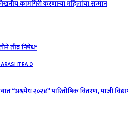
ल्लेखनीय कामगिरी करणाऱ्या महिलांचा सन्मान
ीने तीव्र निषेध*
HARASHTRA
0
यालयात “अश्वमेध २०२४” पारितोषिक वितरण, माजी विद्यार