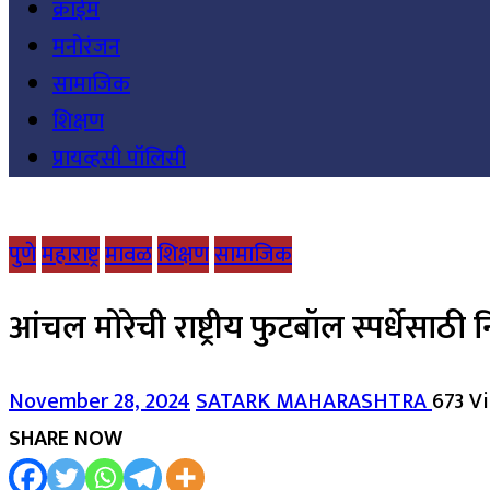
क्राईम
मनोरंजन
सामाजिक
शिक्षण
प्रायव्हसी पॉलिसी
पुणे
महाराष्ट्र
मावळ
शिक्षण
सामाजिक
आंचल मोरेची राष्ट्रीय फुटबॉल स्पर्धेसाठी
November 28, 2024
SATARK MAHARASHTRA
673 V
SHARE NOW