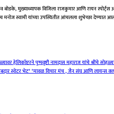
राव बोडके, मुख्याध्यापक विजिला राजकुमार आणि रायन स्पोर्ट्स अ
य कोच मनोज स्वामी यांच्या उपस्थितीत आंचलला शुभेच्छा देण्यात आल
वर हेलिकॉप्टरने पुष्पवृष्टी नामदास महाराज यांचे श्रींचे सोहळ्या
ा उबदार स्वेटर भेट* *मावळ विचार मंच , जैन संघ आणि लायन्स 