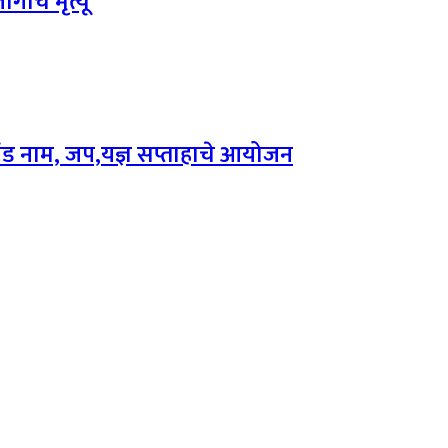
गीच मृत्यू
 अखंड नाम, जप,यज्ञ सप्ताहाचे आयोजन