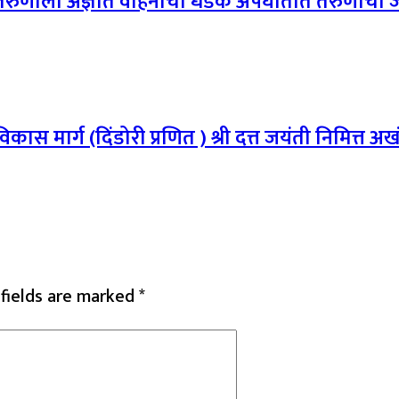
्या तरुणाला अज्ञात वाहनाची धडक अपघातात तरुणाचा जा
कास मार्ग (दिंडोरी प्रणित ) श्री दत्त जयंती निमित्त
 fields are marked
*