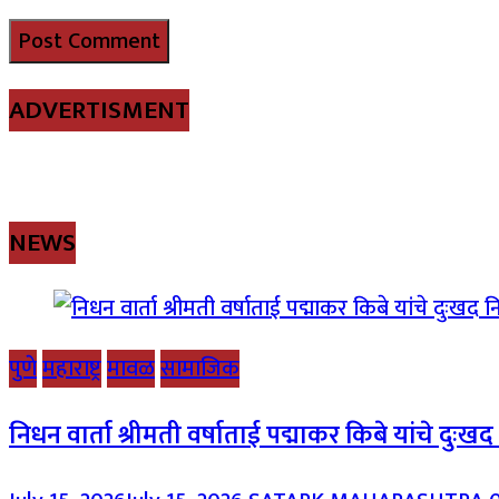
ADVERTISMENT
NEWS
पुणे
महाराष्ट्र
मावळ
सामाजिक
निधन वार्ता श्रीमती वर्षाताई पद्माकर किबे यांचे दुःख