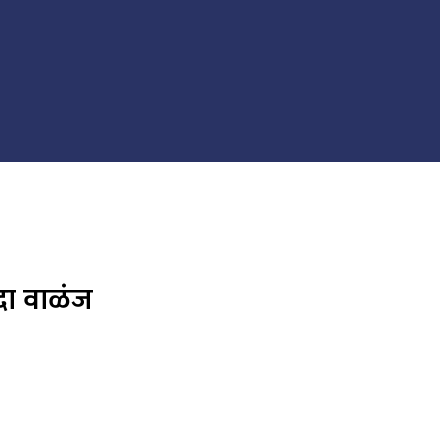
ादा वाळंज