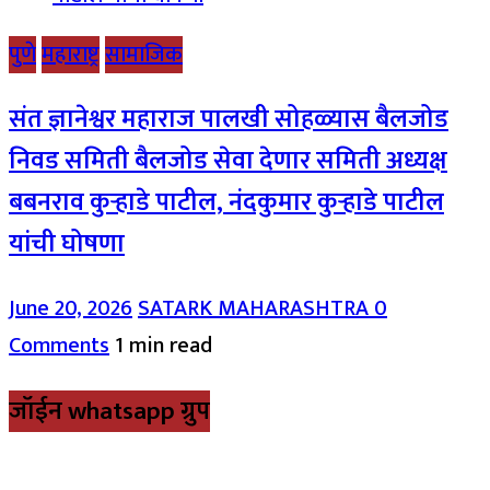
पुणे
महाराष्ट्र
सामाजिक
संत ज्ञानेश्वर महाराज पालखी सोहळ्यास बैलजोड
निवड समिती बैलजोड सेवा देणार समिती अध्यक्ष
बबनराव कुऱ्हाडे पाटील, नंदकुमार कुऱ्हाडे पाटील
यांची घोषणा
June 20, 2026
SATARK MAHARASHTRA
0
Comments
1 min read
जॉईन whatsapp ग्रुप