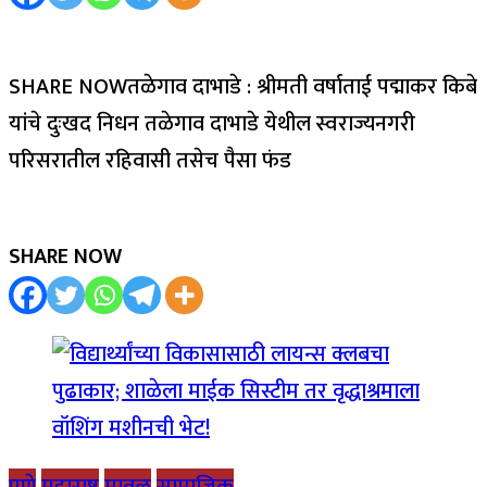
SHARE NOWतळेगाव दाभाडे : श्रीमती वर्षाताई पद्माकर किबे
यांचे दुःखद निधन तळेगाव दाभाडे येथील स्वराज्यनगरी
परिसरातील रहिवासी तसेच पैसा फंड
SHARE NOW
पुणे
महाराष्ट्र
मावळ
सामाजिक