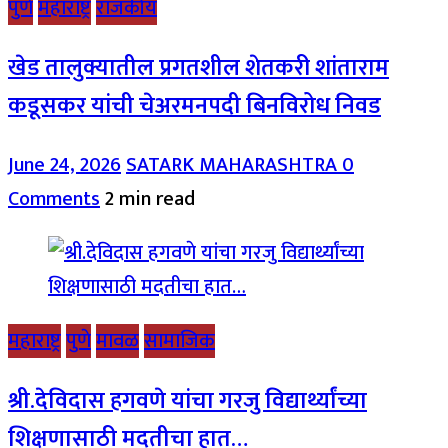
पुणे
महाराष्ट्र
राजकीय
खेड तालुक्यातील प्रगतशील शेतकरी शांताराम
कडूसकर यांची चेअरमनपदी बिनविरोध निवड
June 24, 2026
SATARK MAHARASHTRA
0
Comments
2 min read
महाराष्ट्र
पुणे
मावळ
सामाजिक
श्री.देविदास हगवणे यांचा गरजु विद्यार्थ्यांच्या
शिक्षणासाठी मदतीचा हात…