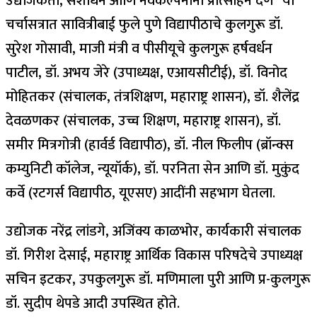
उद्योजकता, संशोधन आणि नवकल्पनांना प्रोत्साहन देणे” या
चर्चासत्रात सावित्रीबाई फुले पुणे विद्यापीठाचे कुलगुरू डॉ.
सुरेश गोसावी, माजी मंत्री व पीसीयूचे कुलगुरू हर्षवर्धन
पाटील, डॉ. अभय जेरे (उपाध्यक्ष, एआयसीटीई), डॉ. विनोद
मोहितकर (संचालक, तंत्रशिक्षण, महाराष्ट्र शासन), डॉ. शैलेंद्र
देवळणकर (संचालक, उच्च शिक्षण, महाराष्ट्र शासन), डॉ.
समीर मित्रगोत्री (हार्वर्ड विद्यापीठ), डॉ. नील फिलीप (ब्रॉन्क्स
कम्युनिटी कॉलेज, न्यूयॉर्क), डॉ. परनिता सेन आणि डॉ. मुकुंद
कर्वे (रटगर्स विद्यापीठ, यूएसए) आदींनी सहभाग घेतला.
उद्योजक नरेंद्र लांडगे, अजिंक्य काळभोर, कार्यकारी संचालक
डॉ. गिरीश देसाई, महाराष्ट्र आर्थिक विकास परिषदेचे उपाध्यक्ष
सचिन इटकर, उपकुलगुरू डॉ. मणिमाला पुरी आणि प्र-कुलगुरू
डॉ. सुदीप थेपडे आदी उपस्थित होते.