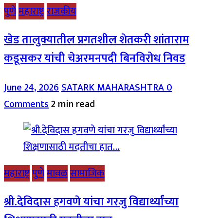
पुणे
महाराष्ट्र
राजकीय
खेड तालुक्यातील प्रगतशील शेतकरी शांताराम
कडूसकर यांची चेअरमनपदी बिनविरोध निवड
June 24, 2026
SATARK MAHARASHTRA
0
Comments
2 min read
महाराष्ट्र
पुणे
मावळ
सामाजिक
श्री.देविदास हगवणे यांचा गरजु विद्यार्थ्यांच्या