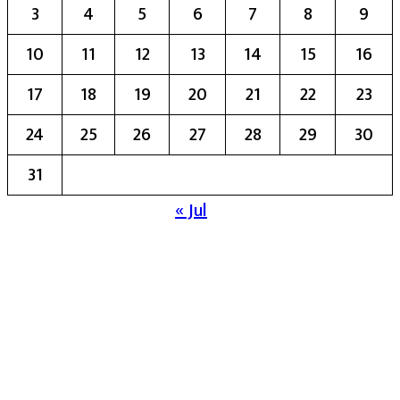
3
4
5
6
7
8
9
10
11
12
13
14
15
16
17
18
19
20
21
22
23
24
25
26
27
28
29
30
31
« Jul
मुख्य संपादिका:- रेखा बाळू भेगडे
या संकेतस्थळावर प्रकाशित झालेला सर्व मजकूर,
लेख त्याचे हक्क, जबाबदारी संबंधित लेखकांकडे
आहेत. प्रसिद्ध झालेल्या मजकुराशी
संपादिका