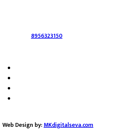
सहमत असतीलच असे नाही याचे उल्लंघन
करणाऱ्यांवर कायदेशीर कारवाई करण्यात येईल.
संपर्क :-
8956323150
/ ईमेल :-
satarkmaharashtra07@gmail.com
Web Design by:
MKdigitalseva.com