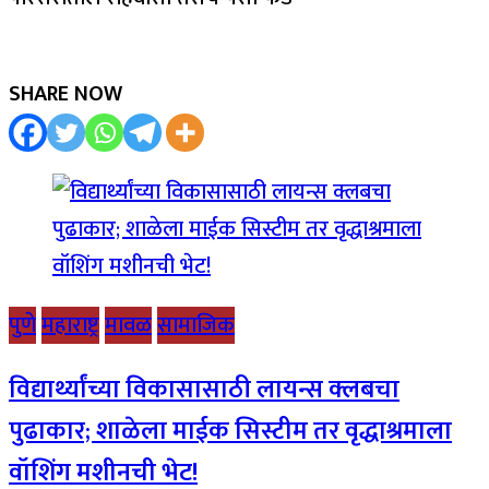
SHARE NOW
पुणे
महाराष्ट्र
मावळ
सामाजिक
विद्यार्थ्यांच्या विकासासाठी लायन्स क्लबचा
पुढाकार; शाळेला माईक सिस्टीम तर वृद्धाश्रमाला
वॉशिंग मशीनची भेट!