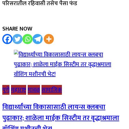
परिसरातील रहिवासी तसेच पैसा फंड
SHARE NOW
पुणे
महाराष्ट्र
मावळ
सामाजिक
विद्यार्थ्यांच्या विकासासाठी लायन्स क्लबचा
पुढाकार; शाळेला माईक सिस्टीम तर वृद्धाश्रमाला
वॉशिंग मशीनची भेट!