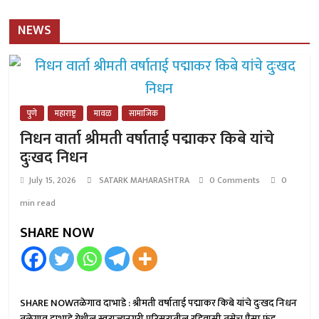
NEWS
पुणे
महाराष्ट्र
मावळ
सामाजिक
निधन वार्ता श्रीमती वर्षाताई पद्माकर किबे यांचे
दुःखद निधन
July 15, 2026
SATARK MAHARASHTRA
0 Comments
0
min read
SHARE NOW
SHARE NOWतळेगाव दाभाडे : श्रीमती वर्षाताई पद्माकर किबे यांचे दुःखद निधन
तळेगाव दाभाडे येथील स्वराज्यनगरी परिसरातील रहिवासी तसेच पैसा फंड