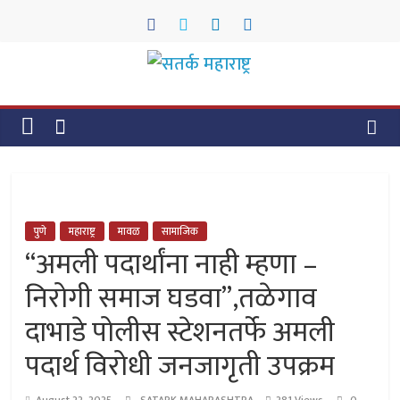
Skip
to
content
सतर्क
महाराष्ट्र
सतर्क
महाराष्ट्र
पुणे
महाराष्ट्र
मावळ
सामाजिक
“अमली पदार्थांना नाही म्हणा –
निरोगी समाज घडवा”,तळेगाव
दाभाडे पोलीस स्टेशनतर्फे अमली
पदार्थ विरोधी जनजागृती उपक्रम