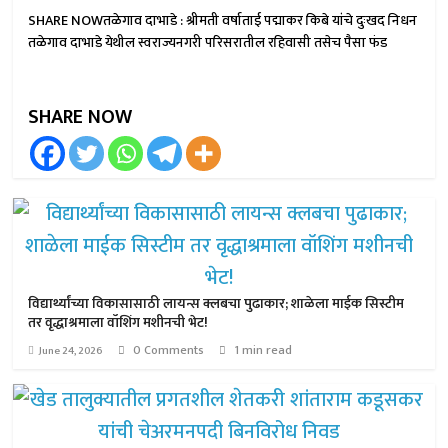
SHARE NOWतळेगाव दाभाडे : श्रीमती वर्षाताई पद्माकर किबे यांचे दुःखद निधन
तळेगाव दाभाडे येथील स्वराज्यनगरी परिसरातील रहिवासी तसेच पैसा फंड
SHARE NOW
विद्यार्थ्यांच्या विकासासाठी लायन्स क्लबचा पुढाकार; शाळेला माईक सिस्टीम
तर वृद्धाश्रमाला वॉशिंग मशीनची भेट!
0 Comments
1 min read
June 24, 2026