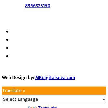
संपर्क :-
8956323150
/ ईमेल :-
satarkmaharashtra07@gmail.com
Web Design by:
MKdigitalseva.com
Translate »
Powered by
Translate