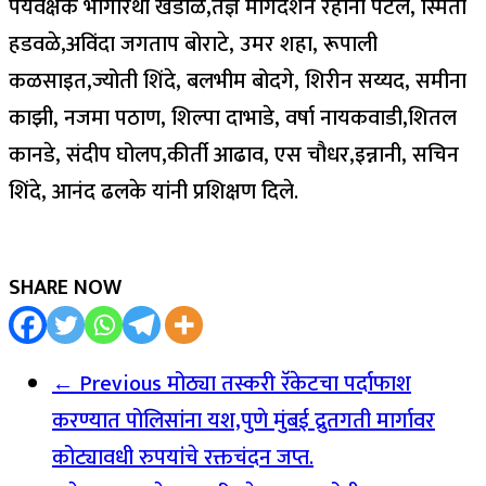
पर्यवेक्षक भागीरथी खंडाळे,तज्ञ मार्गदर्शन रेहाना पटेल, स्मिता
हडवळे,अविंदा जगताप बोराटे, उमर शहा, रूपाली
कळसाइत,ज्योती शिंदे, बलभीम बोदगे, शिरीन सय्यद, समीना
काझी, नजमा पठाण, शिल्पा दाभाडे, वर्षा नायकवाडी,शितल
कानडे, संदीप घोलप,कीर्ती आढाव, एस चौधर,इन्नानी, सचिन
शिंदे, आनंद ढलके यांनी प्रशिक्षण दिले.
SHARE NOW
← Previous
मोठ्या तस्करी रॅकेटचा पर्दाफाश
करण्यात पोलिसांना यश,पुणे मुंबई द्रुतगती मार्गावर
कोट्यावधी रुपयांचे रक्तचंदन जप्त.