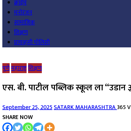
क्राईम
मनोरंजन
सामाजिक
शिक्षण
प्रायव्हसी पॉलिसी
पुणे
महाराष्ट्र
शिक्षण
एस. बी. पाटील पब्लिक स्कूल ला “उडान ३” 
September 25, 2025
SATARK MAHARASHTRA
365 
SHARE NOW