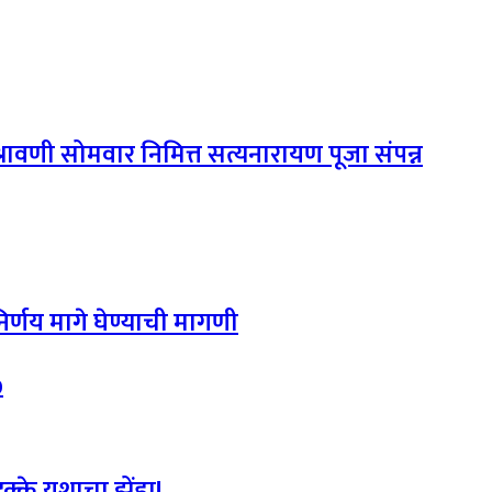
े श्रावणी सोमवार निमित्त सत्यनारायण पूजा संपन्न
िर्णय मागे घेण्याची मागणी
0
क्के यशाचा झेंडा!