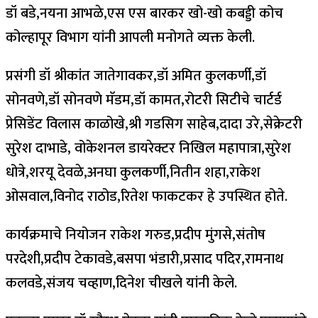
डॉ बडे,नयना आभळे,एस एस बारकर खो-खो कबड्डी कोच
कोल्हापूर विभाग यांनी आपली मनोगते व्यक्त केली.
प्रसंगी डॉ श्रीकांत जातेगावकर,डॉ अमित कुलकर्णी,डॉ
सोनवणे,डॉ सोनवणे मॅडम,डॉ कामत,रोटरी सिटीचे चार्टर्ड
प्रेसिडेंट विलास काळोखे,श्री गडसिग साहेब,दादा उरे,सेक्रेटरी
सुरेश दाभाडे, वोकेशनल डायरेक्टर निखिल महापात्रा,सुरेश
धोत्रे,शरयू देवळे,अनघा कुलकर्णी,नितीन शहा,राकेश
ओसवाल,विनोद राठोड,रितेश फाकटकर हे उपस्थित होते.
कार्यक्रमाचे नियोजन राकेश गरुड,प्रदीप मुंगसे,संतोष
परदेशी,प्रदीप टेकावडे,बसपा भंडारी,प्रसाद पदिर,रामनाथ
कलवडे,संजय चव्हाण,दिनेश चीखले यांनी केले.