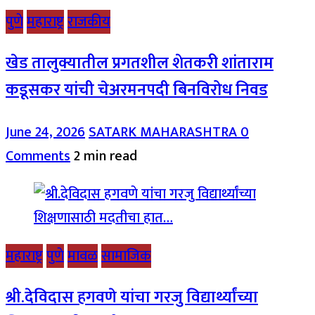
पुणे
महाराष्ट्र
राजकीय
खेड तालुक्यातील प्रगतशील शेतकरी शांताराम
कडूसकर यांची चेअरमनपदी बिनविरोध निवड
June 24, 2026
SATARK MAHARASHTRA
0
Comments
2 min read
महाराष्ट्र
पुणे
मावळ
सामाजिक
श्री.देविदास हगवणे यांचा गरजु विद्यार्थ्यांच्या