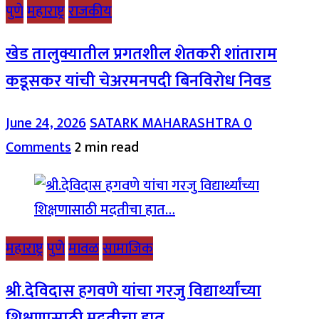
पुणे
महाराष्ट्र
राजकीय
खेड तालुक्यातील प्रगतशील शेतकरी शांताराम
कडूसकर यांची चेअरमनपदी बिनविरोध निवड
June 24, 2026
SATARK MAHARASHTRA
0
Comments
2 min read
महाराष्ट्र
पुणे
मावळ
सामाजिक
श्री.देविदास हगवणे यांचा गरजु विद्यार्थ्यांच्या
शिक्षणासाठी मदतीचा हात…