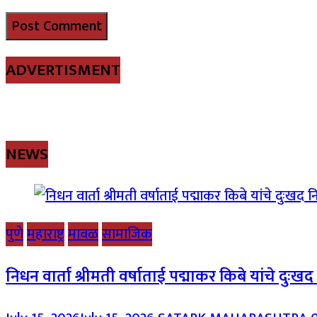
ADVERTISMENT
NEWS
पुणे
महाराष्ट्र
मावळ
सामाजिक
निधन वार्ता श्रीमती वर्षाताई पद्माकर किबे यांचे दुःख