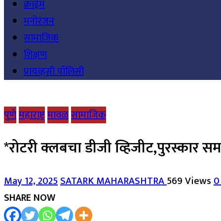
क्राईम
मनोरंजन
सामाजिक
शिक्षण
प्रायव्हसी पॉलिसी
पुणे
महाराष्ट्र
मावळ
सामाजिक
*रोटरी क्लबचा डीजी व्हिजीट,पुरस्कार समा
May 12, 2025
SATARK MAHARASHTRA
569 Views
0
SHARE NOW