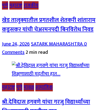
पुणे
महाराष्ट्र
राजकीय
खेड तालुक्यातील प्रगतशील शेतकरी शांताराम
कडूसकर यांची चेअरमनपदी बिनविरोध निवड
June 24, 2026
SATARK MAHARASHTRA
0
Comments
2 min read
महाराष्ट्र
पुणे
मावळ
सामाजिक
श्री.देविदास हगवणे यांचा गरजु विद्यार्थ्यांच्या