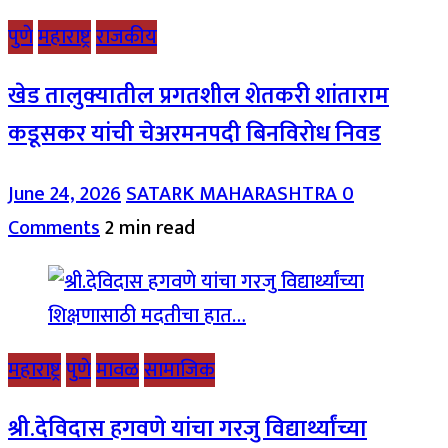
पुणे
महाराष्ट्र
राजकीय
खेड तालुक्यातील प्रगतशील शेतकरी शांताराम
कडूसकर यांची चेअरमनपदी बिनविरोध निवड
June 24, 2026
SATARK MAHARASHTRA
0
Comments
2 min read
महाराष्ट्र
पुणे
मावळ
सामाजिक
श्री.देविदास हगवणे यांचा गरजु विद्यार्थ्यांच्या