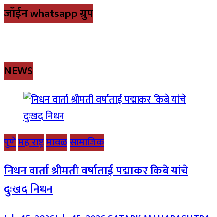
जॉईन whatsapp ग्रुप
NEWS
पुणे
महाराष्ट्र
मावळ
सामाजिक
निधन वार्ता श्रीमती वर्षाताई पद्माकर किबे यांचे
दुःखद निधन