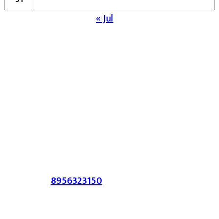
« Jul
मुख्य संपादिका:- रेखा बाळू भेगडे
या संकेतस्थळावर प्रकाशित झालेला सर्व मजकूर,
लेख त्याचे हक्क, जबाबदारी संबंधित लेखकांकडे
आहेत. प्रसिद्ध झालेल्या मजकुराशी
संपादिका
सहमत असतीलच असे नाही याचे उल्लंघन
करणाऱ्यांवर कायदेशीर कारवाई करण्यात येईल.
संपर्क :-
8956323150
/ ईमेल :-
satarkmaharashtra07@gmail.com