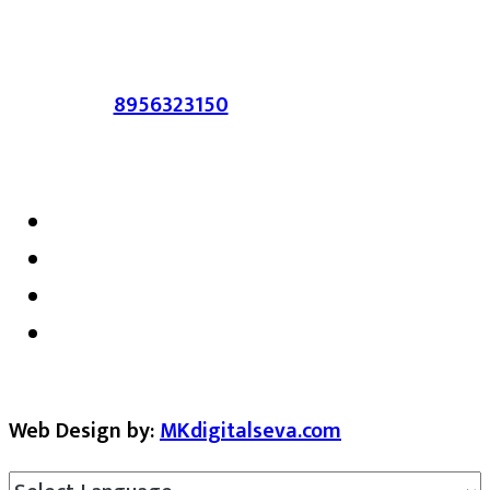
सहमत असतीलच असे नाही याचे उल्लंघन
करणाऱ्यांवर कायदेशीर कारवाई करण्यात येईल.
संपर्क :-
8956323150
/ ईमेल :-
satarkmaharashtra07@gmail.com
Web Design by:
MKdigitalseva.com