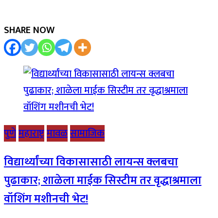
SHARE NOW
पुणे
महाराष्ट्र
मावळ
सामाजिक
विद्यार्थ्यांच्या विकासासाठी लायन्स क्लबचा
पुढाकार; शाळेला माईक सिस्टीम तर वृद्धाश्रमाला
वॉशिंग मशीनची भेट!