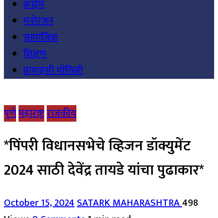
क्राईम
मनोरंजन
सामाजिक
शिक्षण
प्रायव्हसी पॉलिसी
पुणे
महाराष्ट्र
राजकीय
*पिंपरी विधानसभेचे व्हिजन डॉक्युमेंट
2024 साठी देवेंद्र तायडे यांचा पुढाकार*
October 15, 2024
SATARK MAHARASHTRA
498