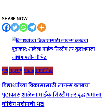
SHARE NOW
पुणे
महाराष्ट्र
मावळ
सामाजिक
विद्यार्थ्यांच्या विकासासाठी लायन्स क्लबचा
पुढाकार; शाळेला माईक सिस्टीम तर वृद्धाश्रमाला
वॉशिंग मशीनची भेट!