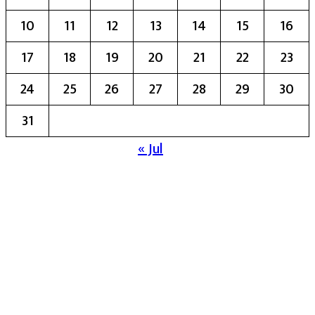
10
11
12
13
14
15
16
17
18
19
20
21
22
23
24
25
26
27
28
29
30
31
« Jul
मुख्य संपादिका:- रेखा बाळू भेगडे
या संकेतस्थळावर प्रकाशित झालेला सर्व मजकूर,
लेख त्याचे हक्क, जबाबदारी संबंधित लेखकांकडे
आहेत. प्रसिद्ध झालेल्या मजकुराशी
संपादिका