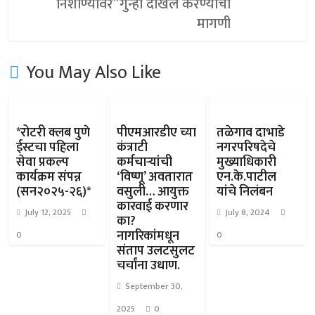
निशाण्यावर”गुन्हा दाखल करण्याची
मागणी
You May Also Like
*रोटरी क्लब पुणे
पीएमआरडीए च्या
तळेगाव दाभाडे
ईस्टचा पहिला
कंत्राटी
नगरपरिषदेचे
सेवा प्रकल्प
कर्मचाऱ्यांची
मुख्याधिकारी
कार्यक्रम संपन्न
‘विष्णू’ अवतारात
एन.के.पाटील
(सन२०२५-२६)*
वसुली… आयुक्त
यांचे निलंबन
कारवाई करणार
July 12, 2025
July 8, 2024
का?
नागरिकांमधून
0
0
संताप उलटसुलट
चर्चांना उधाण.
September 30,
2025
0