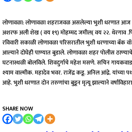
लोणावळा: लोणावळा शहराजवळ असलेल्या भुशी धरणात आज रविवार द
अशरफ अली शेख ( वय १९) मोहम्मद जमील( वय २२. थेरगाव .पिंपर
रविवारी सकाळी लोणावळा परिसरातील भुशी धरणाच्या बॅक वॉटर मध
आल्याने दोघेही पाण्यात बुडाले. लोणावळा शहर पोलीस ठाण्याचे
घटनास्थळी बोलविले. शिवदुर्गाचे महेश मसणे. सचिन गायकवाड. 
श्याम वाल्मीक. महादेव भवर. राजेंद्र कडू. अनिल आंद्रे. यांच्या 
आहे. भुशी धरणात दोन तरुणांचा बुडून मृत्यू झाल्याने वर्षाविहार
SHARE NOW