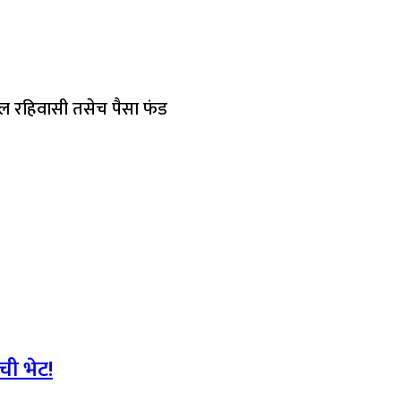
ील रहिवासी तसेच पैसा फंड
ची भेट!