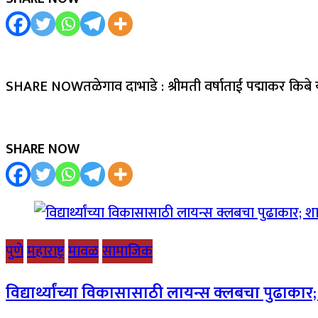
SHARE NOWतळेगाव दाभाडे : श्रीमती वर्षाताई पद्माकर किबे 
SHARE NOW
पुणे
महाराष्ट्र
मावळ
सामाजिक
विद्यार्थ्यांच्या विकासासाठी लायन्स क्लबचा पुढाका