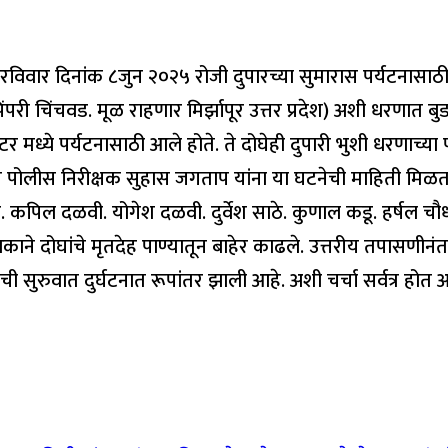
िनांक ८जुन २०२५ रोजी दुपारच्या सुमारास पर्यटनासाठी आलेल्य
ी चिंचवड. मूळ राहणार मिर्झापूर उत्तर प्रदेश) अशी धरणात बु
्ये पर्यटनासाठी आले होते. ते दोघेही दुपारी भुशी धरणाच्या प
 पोलीस निरीक्षक सुहास जगताप यांना या घटनेची माहिती मिळतात त
कपिल दळवी. योगेश दळवी. दुर्वेश साठे. कुणाल कडू. हर्षल चौधर
पथकाने दोघांचे मृतदेह पाण्यातून बाहेर काढले. उत्तरीय तपासणीनंतर
ाची सुरुवात दुर्घटनात रूपांतर झाली आहे. अशी चर्चा सर्वत्र होत 