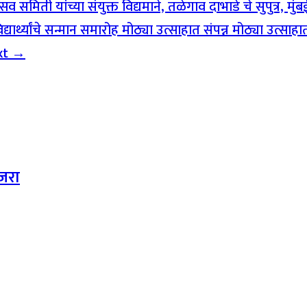
व समिती यांच्या संयुक्त विद्यमाने, तळेगाव दाभाडे चे सुपुत्र, मु
्यार्थ्यांचे सन्मान समारोह मोठ्या उत्साहात संपन्न मोठ्या उत्साहात
xt →
ाजरा