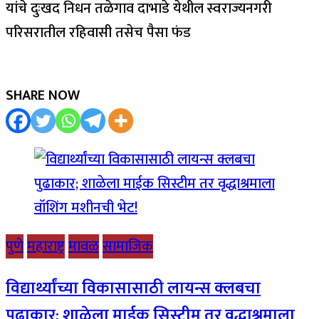
यांचे दुःखद निधन तळेगाव दाभाडे येथील स्वराज्यनगरी
परिसरातील रहिवासी तसेच पैसा फंड
SHARE NOW
पुणे
महाराष्ट्र
मावळ
सामाजिक
विद्यार्थ्यांच्या विकासासाठी लायन्स क्लबचा
पुढाकार; शाळेला माईक सिस्टीम तर वृद्धाश्रमाला