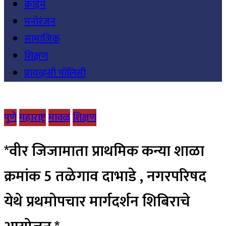
क्राईम
मनोरंजन
सामाजिक
शिक्षण
प्रायव्हसी पॉलिसी
पुणे
महाराष्ट्र
मावळ
शिक्षण
*वीर जिजामाता प्राथमिक कन्या शाळा
क्रमांक 5 तळेगाव दाभाडे , नगरपरिषद
येथे प्रथमोपचार मार्गदर्शन शिबिराचे