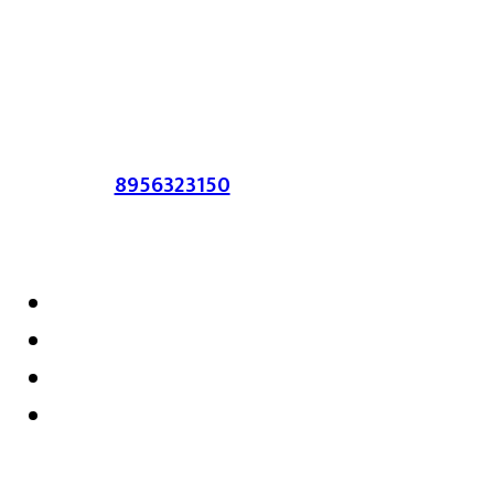
लेख त्याचे हक्क, जबाबदारी संबंधित लेखकांकडे
आहेत. प्रसिद्ध झालेल्या मजकुराशी
संपादिका
सहमत असतीलच असे नाही याचे उल्लंघन
करणाऱ्यांवर कायदेशीर कारवाई करण्यात येईल.
संपर्क :-
8956323150
/ ईमेल :-
satarkmaharashtra07@gmail.com