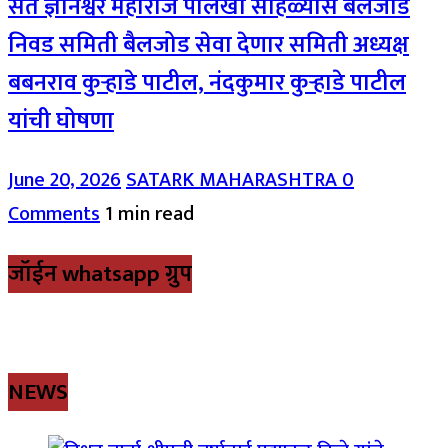
संत ज्ञानेश्वर महाराज पालखी सोहळ्यास बैलजोड
निवड समिती बैलजोड सेवा देणार समिती अध्यक्ष
बबनराव कुऱ्हाडे पाटील, नंदकुमार कुऱ्हाडे पाटील
यांची घोषणा
June 20, 2026
SATARK MAHARASHTRA
0
Comments
1 min read
जॉईन whatsapp ग्रुप
NEWS