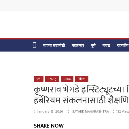
Skip
to
content
ताज्या घडामोडी
महाराष्ट्र
पुणे
मावळ
राजकीय
पुणे
महाराष्ट्र
मावळ
शिक्षण
कृष्णराव भेगडे इन्स्टिट्यूटच्या 
हर्बेरियम संकलनासाठी शैक्षणिक 
January 15, 2026
SATARK MAHARASHTRA
132 Vie
SHARE NOW