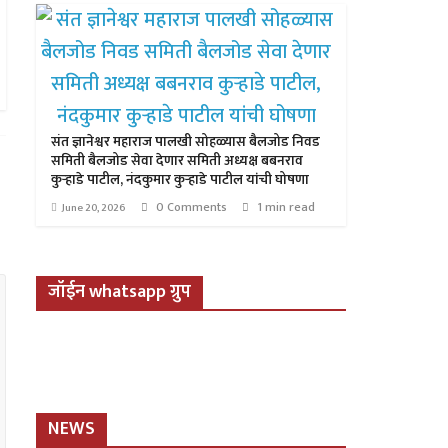
संत ज्ञानेश्वर महाराज पालखी सोहळ्यास बैलजोड निवड
समिती बैलजोड सेवा देणार समिती अध्यक्ष बबनराव
कुऱ्हाडे पाटील, नंदकुमार कुऱ्हाडे पाटील यांची घोषणा
0 Comments
1 min read
June 20, 2026
जॉईन whatsapp ग्रुप
NEWS