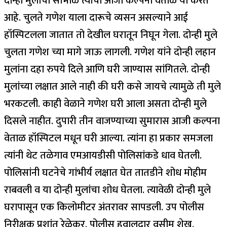
दोन्ही मुलांचा सांभाळ त्यांची आजी कल्पना वेताळ या करत
आहे. चुलते गणेश याला दारूचे व्यसन असल्याने आई
हॉस्पिटलला जातात तो देखील घरातून निघून गेला. दोन्ही मुले
चुलता गणेश च्या मागे जाऊ लागली. गणेश यांने दोन्ही लहान
मुलांना दहा रुपये दिले आणि घरी जाण्यास सांगितले. दोन्ही
मुलांच्या लक्षात आले नाही की घरी कसे जायचे त्यामुळे ती मुले
भरकटली. काही वेळाने गणेश घरी आला असता दोन्ही मुले
दिसले नाहीत. दुपारी तीन वाजण्याच्या सुमारास आजी कल्पना
वेताळ हॉस्पिटल मधून घरी आल्या. त्यांना हा प्रकार समजला
त्यांनी थेट तळेगाव एमआयडीसी पोलिसांकडे धाव घेतली.
पोलिसांनी घटनेचे गांभीर्य लक्षात घेत तातडीने शोध मोहीम
राबवली व या दोन्ही मुलांचा शोध घेतला. त्यावेळी दोन्ही मुले
घरापासून एक किलोमीटर अंतरावर सापडली. उप पोलीस
निरीक्षक प्रशांत रेळेकर. पोलीस हवालदार वसीम शेख.