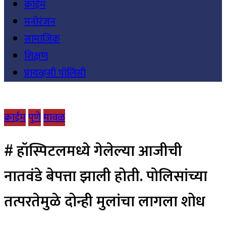
क्राईम
मनोरंजन
सामाजिक
शिक्षण
प्रायव्हसी पॉलिसी
क्राईम
पुणे
मावळ
# हॉस्पिटलमध्ये गेलेल्या आजीची
नातवंडे बेपत्ता झाली होती. पोलिसांच्या
तत्परतेमुळे दोन्ही मुलांचा लागला शोध