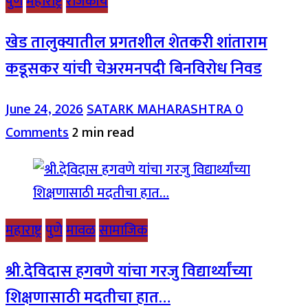
पुणे
महाराष्ट्र
राजकीय
खेड तालुक्यातील प्रगतशील शेतकरी शांताराम
कडूसकर यांची चेअरमनपदी बिनविरोध निवड
June 24, 2026
SATARK MAHARASHTRA
0
Comments
2 min read
महाराष्ट्र
पुणे
मावळ
सामाजिक
श्री.देविदास हगवणे यांचा गरजु विद्यार्थ्यांच्या
शिक्षणासाठी मदतीचा हात…