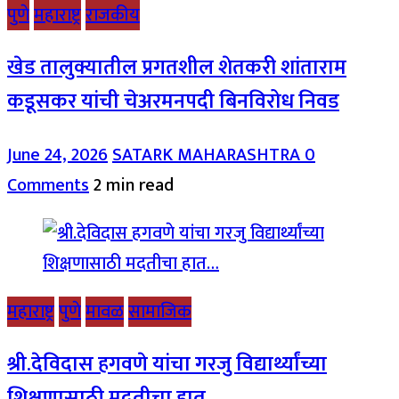
पुणे
महाराष्ट्र
राजकीय
खेड तालुक्यातील प्रगतशील शेतकरी शांताराम
कडूसकर यांची चेअरमनपदी बिनविरोध निवड
June 24, 2026
SATARK MAHARASHTRA
0
Comments
2 min read
महाराष्ट्र
पुणे
मावळ
सामाजिक
श्री.देविदास हगवणे यांचा गरजु विद्यार्थ्यांच्या
शिक्षणासाठी मदतीचा हात…