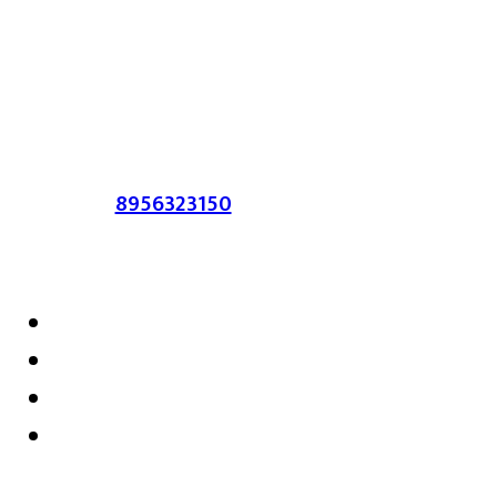
लेख त्याचे हक्क, जबाबदारी संबंधित लेखकांकडे
आहेत. प्रसिद्ध झालेल्या मजकुराशी
संपादिका
सहमत असतीलच असे नाही याचे उल्लंघन
करणाऱ्यांवर कायदेशीर कारवाई करण्यात येईल.
संपर्क :-
8956323150
/ ईमेल :-
satarkmaharashtra07@gmail.com