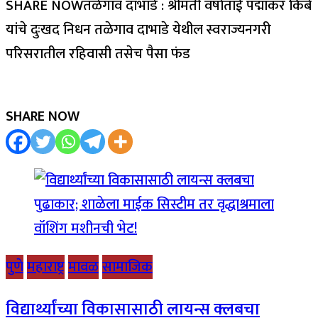
SHARE NOWतळेगाव दाभाडे : श्रीमती वर्षाताई पद्माकर किबे
यांचे दुःखद निधन तळेगाव दाभाडे येथील स्वराज्यनगरी
परिसरातील रहिवासी तसेच पैसा फंड
SHARE NOW
पुणे
महाराष्ट्र
मावळ
सामाजिक
विद्यार्थ्यांच्या विकासासाठी लायन्स क्लबचा