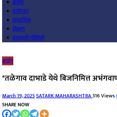
क्राईम
मनोरंजन
सामाजिक
शिक्षण
प्रायव्हसी पॉलिसी
क्राईम
*तळेगाव दाभाडे येथे बिजनिमित्त अभंगव
March 19, 2025
SATARK MAHARASHTRA
316 Views
SHARE NOW