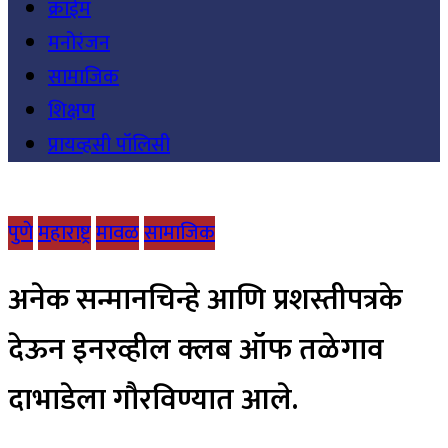
क्राईम
मनोरंजन
सामाजिक
शिक्षण
प्रायव्हसी पॉलिसी
पुणे
महाराष्ट्र
मावळ
सामाजिक
अनेक सन्मानचिन्हे आणि प्रशस्तीपत्रके
देऊन इनरव्हील क्लब ऑफ तळेगाव
दाभाडेला गौरविण्यात आले.