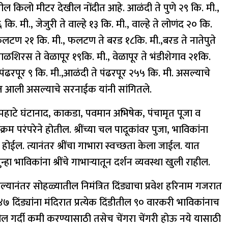
ील किलो मीटर देखील नोंदीत आहे. आळंदी ते पुणे २९ कि. मी.,
ि. मी., जेजुरी ते वाल्हे १३ कि. मी., वाल्हे ते लोणंद २० कि.
फलटण २१ कि. मी., फलटण ते बरड १८कि. मी.,बरड ते नातेपुते
माळशिरस ते वेळापूर १९कि. मी., वेळापूर ते भंडीशेगाव २१कि.
 पंढरपूर ९ कि. मी.,आळंदी ते पंढरपूर २५५ कि. मी. असल्याचे
 आली असल्याचे सरनाईक यांनी सांगितले.
िनी पहाटे घंटानाद, काकडा, पवमान अभिषेक, पंचामृत पूजा व
क्रम परंपरेने होतील. श्रींच्या चल पादूकांवर पुजा, भाविकांना
ा होईल. त्यानंतर श्रींचा गाभारा स्वच्छता केला जाईल. यात
हा भाविकांना श्रींचे गाभाऱ्यातून दर्शन व्यवस्था खुली राहील.
 काढल्यानंतर सोहळ्यातील निमंत्रित दिंड्याचा प्रवेश हरिनाम गजरात
िंड्यांना मंदिरात प्रत्येक दिंडीतील ९० वारकरी भाविकांनाच
तील गर्दी कमी करण्यासाठी तसेच चेंगरा चेंगरी होऊ नये यासाठी