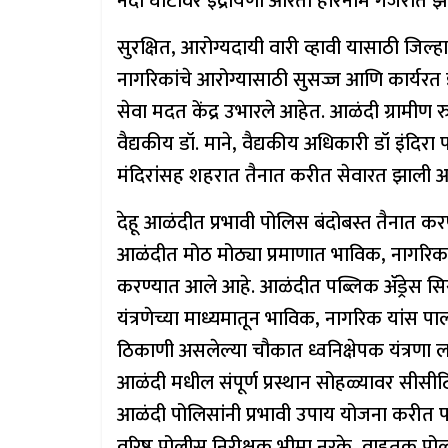
नदी घाटावर इंद्रायणी आरती हरिनाम गजरात झ
सुरक्षित, आरोग्यदायी वारी व्हावी यासाठी जिल
नागरिकांचे आरोग्यासाठी सुसज्ज आणि कार्यरत
सेवा मदत केंद्र उभारले आहेत. आळंदी ग्रामीण र
वैद्यकीय डॉ. माने, वैद्यकीय अधिकारी डॉ इंदिरा 
मंदिरांसह शहरात तैनात करीत सेवारत झाली आ
देहू आळंदीत प्रभावी पोलिस बंदोबस्त तैनात क
आळंदीत मोठ मोठ्या प्रमाणात भाविक, नागरिकांस
करण्यात आले आहे. आळंदीत पब्लिक ॲड्रेस सिस
यंत्रणेच्या माध्यमातून भाविक, नागरिक यांस प
ठिकाणी असलेल्या चौकात ध्वनिक्षेपक यंत्रणा
आळंदी मधील संपूर्ण प्रस्थान सोहळ्यावर सीसीटिव्
आळंदी पोलिसांनी प्रभावी उपाय योजना करीत पर
वरिष्ठ पोलीस निरीक्षक भीमा नरके, वाहतूक पोल