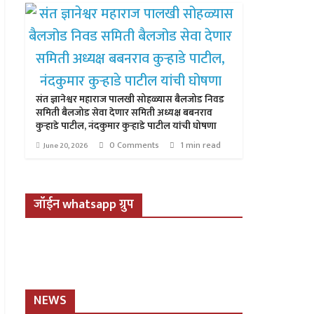
संत ज्ञानेश्वर महाराज पालखी सोहळ्यास बैलजोड निवड
समिती बैलजोड सेवा देणार समिती अध्यक्ष बबनराव
कुऱ्हाडे पाटील, नंदकुमार कुऱ्हाडे पाटील यांची घोषणा
0 Comments
1 min read
June 20, 2026
जॉईन whatsapp ग्रुप
NEWS