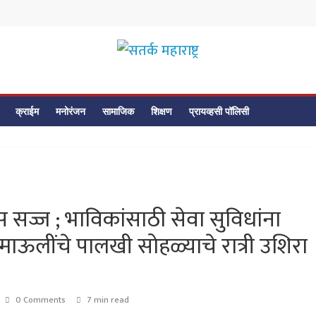
सतर्क
महाराष्ट्र
क्राईम
मनोरंजन
सामाजिक
शिक्षण
प्रायव्हसी पॉलिसी
सतर्क
महाराष्ट्र
 सज्ज ; भाविकांसाठी सेवा सुविधांना
 माऊलींचे पालखी सोहळ्याचे रात्री उशिरा
0 Comments
7 min read