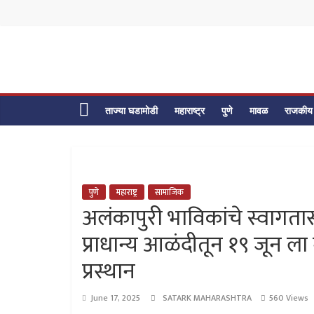
Skip
to
content
ताज्या घडामोडी
महाराष्ट्र
पुणे
मावळ
राजकीय
पुणे
महाराष्ट्र
सामाजिक
अलंकापुरी भाविकांचे स्वागतास
प्राधान्य आळंदीतून १९ जून ला
प्रस्थान
June 17, 2025
SATARK MAHARASHTRA
560 Views