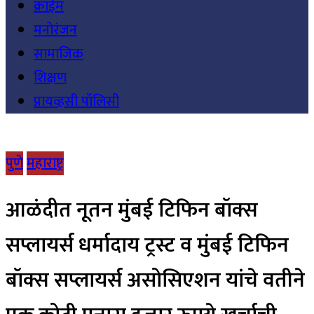
क्राईम
मनोरंजन
सामाजिक
शिक्षण
प्रायव्हसी पॉलिसी
पुणे
महाराष्ट्र
आळंदीत नूतन मुंबई टिफिन बॉक्स
सप्लायर्स धर्मादाय ट्रस्ट व मुंबई टिफिन
बॉक्स सप्लायर्स असोसिएशन यांचे वतीने