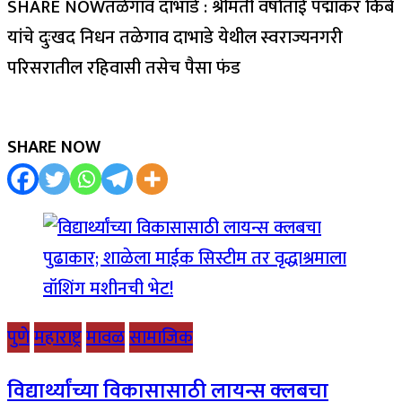
SHARE NOWतळेगाव दाभाडे : श्रीमती वर्षाताई पद्माकर किबे
यांचे दुःखद निधन तळेगाव दाभाडे येथील स्वराज्यनगरी
परिसरातील रहिवासी तसेच पैसा फंड
SHARE NOW
पुणे
महाराष्ट्र
मावळ
सामाजिक
विद्यार्थ्यांच्या विकासासाठी लायन्स क्लबचा