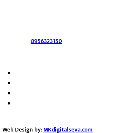
आहेत. प्रसिद्ध झालेल्या मजकुराशी
संपादिका
सहमत असतीलच असे नाही याचे उल्लंघन
करणाऱ्यांवर कायदेशीर कारवाई करण्यात येईल.
संपर्क :-
8956323150
/ ईमेल :-
satarkmaharashtra07@gmail.com
Web Design by:
MKdigitalseva.com