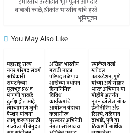
इमारतीचे उत्साहात भूमिपूजन आमदार
बाबाजी काळे,श्रीकांत भारतीय यांचे हस्ते
भूमिपूजन
You May Also Like
महाराष्ट्र राज्य
अखिल भारतीय
स्पार्कल वर्ल्ड
नगर परिषद संवर्ग
मराठी नाट्य
ग्लोबल
अधिकारी
परिषद तळेगाव
फाऊंडेशन, पुणे
संघटनेच्या
शाखेच्या वर्धापन
यांच्या अर्थ साक्षर
मूलभूत प्रश्न व
दिनानिमित्त
भारत अभियान या
मागणी याकडे
विविध
मोहीमे अंतर्गत
दुर्लक्ष होत आहे
कार्यक्रमांचे
नूतन कॉलेज ऑफ
त्याचप्रमाणे जुनी
आयोजन यंदाचा
इंजीनीरिंग अँड
पेन्शन योजना
कलागौरव
रिसर्च, तळेगाव
लागू करण्यासाठी
पुरस्कार अभिनेत्री
दाभाडे, पुणे या
राज्यव्यापी बेमुदत
नम्रता संभेराव व
ठिकाणी आर्थिक