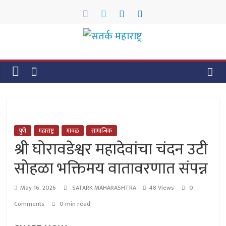
Skip
to
content
सतर्क
महाराष्ट्र
सतर्क
महाराष्ट्र
पुणे
महाराष्ट्र
मावळ
सामाजिक
श्री घोरावडेश्वर महादेवांचा चंदन उटी
सोहळा भक्तिमय वातावरणात संपन्न
May 16, 2026
SATARK MAHARASHTRA
48 Views
0
Comments
0 min read