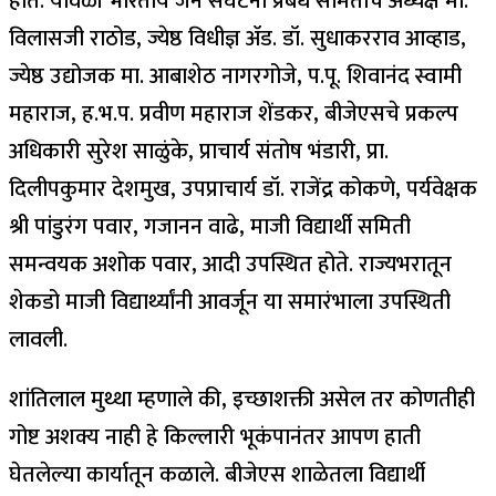
होते. यावेळी भारतीय जैन संघटना प्रबंध समितीचे अध्यक्ष मा.
विलासजी राठोड, ज्येष्ठ विधीज्ञ ॲड. डॉ. सुधाकरराव आव्हाड,
ज्येष्ठ उद्योजक मा. आबाशेठ नागरगोजे, प.पू. शिवानंद स्वामी
महाराज, ह.भ.प. प्रवीण महाराज शेंडकर, बीजेएसचे प्रकल्प
अधिकारी सुरेश साळुंके, प्राचार्य संतोष भंडारी, प्रा.
दिलीपकुमार देशमुख, उपप्राचार्य डॉ. राजेंद्र कोकणे, पर्यवेक्षक
श्री पांडुरंग पवार, गजानन वाढे, माजी विद्यार्थी समिती
समन्वयक अशोक पवार, आदी उपस्थित होते. राज्यभरातून
शेकडो माजी विद्यार्थ्यांनी आवर्जून या समारंभाला उपस्थिती
लावली.
शांतिलाल मुथ्था म्हणाले की, इच्छाशक्ती असेल तर कोणतीही
गोष्ट अशक्य नाही हे किल्लारी भूकंपानंतर आपण हाती
घेतलेल्या कार्यातून कळाले. बीजेएस शाळेतला विद्यार्थी