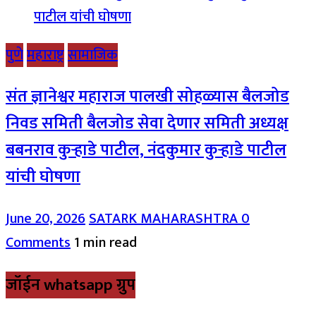
पुणे
महाराष्ट्र
सामाजिक
संत ज्ञानेश्वर महाराज पालखी सोहळ्यास बैलजोड
निवड समिती बैलजोड सेवा देणार समिती अध्यक्ष
बबनराव कुऱ्हाडे पाटील, नंदकुमार कुऱ्हाडे पाटील
यांची घोषणा
June 20, 2026
SATARK MAHARASHTRA
0
Comments
1 min read
जॉईन whatsapp ग्रुप