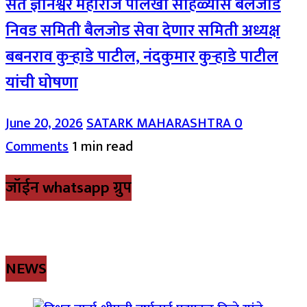
संत ज्ञानेश्वर महाराज पालखी सोहळ्यास बैलजोड
निवड समिती बैलजोड सेवा देणार समिती अध्यक्ष
बबनराव कुऱ्हाडे पाटील, नंदकुमार कुऱ्हाडे पाटील
यांची घोषणा
June 20, 2026
SATARK MAHARASHTRA
0
Comments
1 min read
जॉईन whatsapp ग्रुप
NEWS