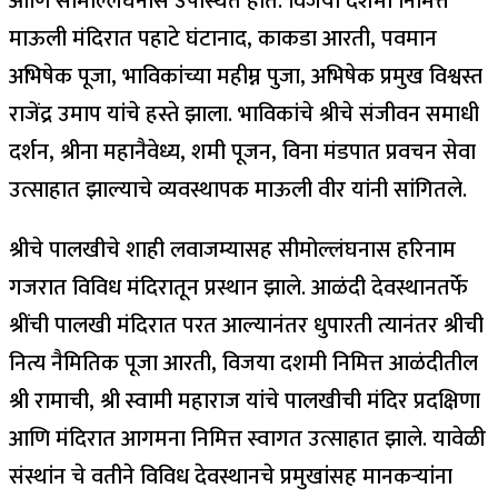
आणि सीमोल्लंघनास उपस्थित होते. विजया दशमी निमित्त
माऊली मंदिरात पहाटे घंटानाद, काकडा आरती, पवमान
अभिषेक पूजा, भाविकांच्या महीम्न पुजा, अभिषेक प्रमुख विश्वस्त
राजेंद्र उमाप यांचे हस्ते झाला. भाविकांचे श्रीचे संजीवन समाधी
दर्शन, श्रीना महानैवेध्य, शमी पूजन, विना मंडपात प्रवचन सेवा
उत्साहात झाल्याचे व्यवस्थापक माऊली वीर यांनी सांगितले.
श्रीचे पालखीचे शाही लवाजम्यासह सीमोल्लंघनास हरिनाम
गजरात विविध मंदिरातून प्रस्थान झाले. आळंदी देवस्थानतर्फे
श्रींची पालखी मंदिरात परत आल्यानंतर धुपारती त्यानंतर श्रीची
नित्य नैमितिक पूजा आरती, विजया दशमी निमित्त आळंदीतील
श्री रामाची, श्री स्वामी महाराज यांचे पालखीची मंदिर प्रदक्षिणा
आणि मंदिरात आगमना निमित्त स्वागत उत्साहात झाले. यावेळी
संस्थांन चे वतीने विविध देवस्थानचे प्रमुखांसह मानकऱ्यांना