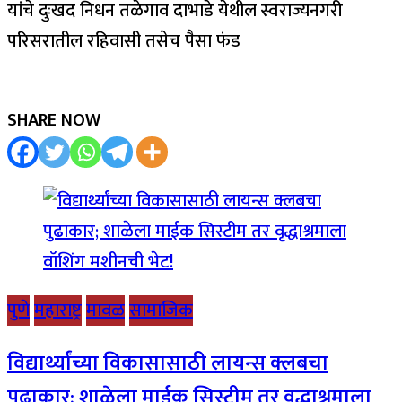
यांचे दुःखद निधन तळेगाव दाभाडे येथील स्वराज्यनगरी
परिसरातील रहिवासी तसेच पैसा फंड
SHARE NOW
पुणे
महाराष्ट्र
मावळ
सामाजिक
विद्यार्थ्यांच्या विकासासाठी लायन्स क्लबचा
पुढाकार; शाळेला माईक सिस्टीम तर वृद्धाश्रमाला