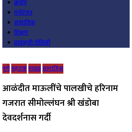
क्राईम
मनोरंजन
सामाजिक
शिक्षण
प्रायव्हसी पॉलिसी
पुणे
महाराष्ट्र
मावळ
सामाजिक
आळंदीत माऊलींचे पालखीचे हरिनाम
गजरात सीमोल्लंघन श्री खंडोबा
देवदर्शनास गर्दी