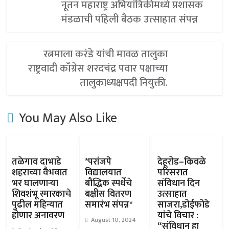
नूतन महाराष्ट्र अभियांत्रिकीमध्ये प्रशासक
मंडळाची पहिली बैठक उत्साहात संपन्न
रत्नमाला करंडे यांची मावळ तालुका
राष्ट्रवादी काँग्रेस शरदचंद्र पवार पक्षाच्या
तालुकाध्यक्षपदी नियुक्ती.
You May Also Like
तळेगाव दाभाडे
*परांजपे
देहूरोड–किवळे
शहराच्या वैभवात
विद्यालयात
परिसरात
भर घालणाऱ्या
बौद्धिक स्पर्धेचे
संविधान दिन
शिवशंभू स्मारकाचे
बक्षीस वितरण
उत्साहात
पुढील महिन्यात
समारंभ संपन्न*
साजरा,डोईफोडे
होणार अनावरण
यांचे विचार :
August 10, 2024
“संविधान हा