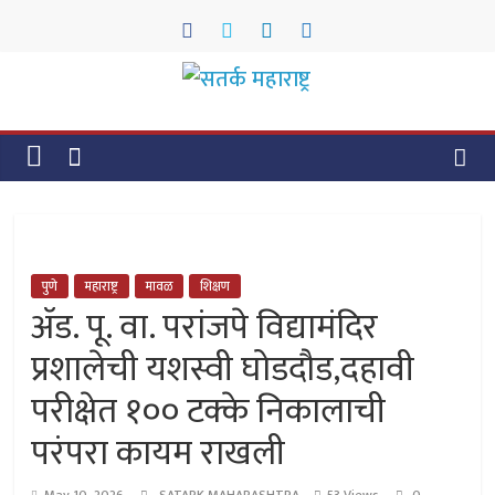
Skip
to
content
सतर्क
महाराष्ट्र
सतर्क
महाराष्ट्र
पुणे
महाराष्ट्र
मावळ
शिक्षण
ॲड. पू. वा. परांजपे विद्यामंदिर
प्रशालेची यशस्वी घोडदौड,दहावी
परीक्षेत १०० टक्के निकालाची
परंपरा कायम राखली