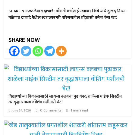
SHARE NOWतळेगाव दाभाडे : श्रीमती वर्षाताई पद्माकर किबे यांचे दुःखद निधन
तळेगाव दाभाडे येथील स्वराज्यनगरी परिसरातील रहिवासी तसेच पैसा फंड
SHARE NOW
विद्यार्थ्यांच्या विकासासाठी लायन्स क्लबचा पुढाकार; शाळेला माईक सिस्टीम
तर वृद्धाश्रमाला वॉशिंग मशीनची भेट!
0 Comments
1 min read
June 24, 2026