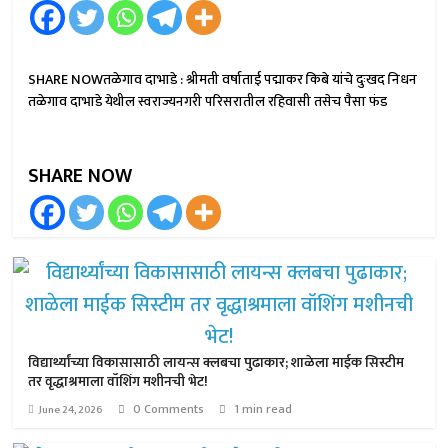
SHARE NOWतळेगाव दाभाडे : श्रीमती वर्षाताई पद्माकर किबे यांचे दुःखद निधन
तळेगाव दाभाडे येथील स्वराज्यनगरी परिसरातील रहिवासी तसेच पैसा फंड
SHARE NOW
विद्यार्थ्यांच्या विकासासाठी लायन्स क्लबचा पुढाकार; शाळेला माईक सिस्टीम
तर वृद्धाश्रमाला वॉशिंग मशीनची भेट!
0 Comments
1 min read
June 24, 2026