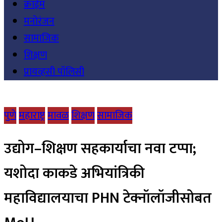
क्राईम
मनोरंजन
सामाजिक
शिक्षण
प्रायव्हसी पॉलिसी
पुणे
महाराष्ट्र
मावळ
शिक्षण
सामाजिक
उद्योग–शिक्षण सहकार्याचा नवा टप्पा;
यशोदा काकडे अभियांत्रिकी
महाविद्यालयाचा PHN टेक्नॉलॉजीसोबत