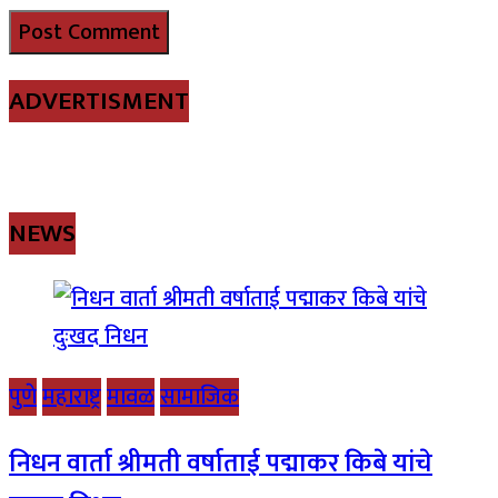
ADVERTISMENT
NEWS
पुणे
महाराष्ट्र
मावळ
सामाजिक
निधन वार्ता श्रीमती वर्षाताई पद्माकर किबे यांचे