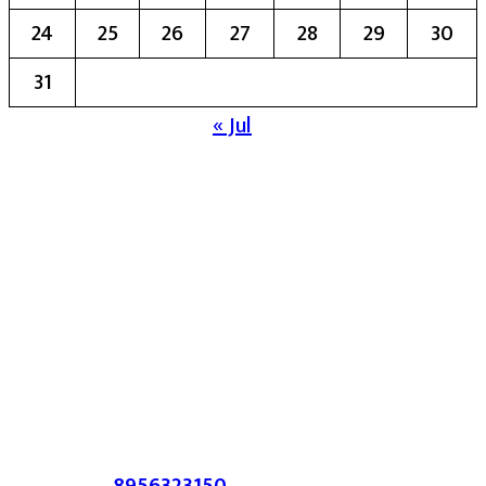
24
25
26
27
28
29
30
31
« Jul
मुख्य संपादिका:- रेखा बाळू भेगडे
या संकेतस्थळावर प्रकाशित झालेला सर्व मजकूर,
लेख त्याचे हक्क, जबाबदारी संबंधित लेखकांकडे
आहेत. प्रसिद्ध झालेल्या मजकुराशी
संपादिका
सहमत असतीलच असे नाही याचे उल्लंघन
करणाऱ्यांवर कायदेशीर कारवाई करण्यात येईल.
संपर्क :-
8956323150
/ ईमेल :-