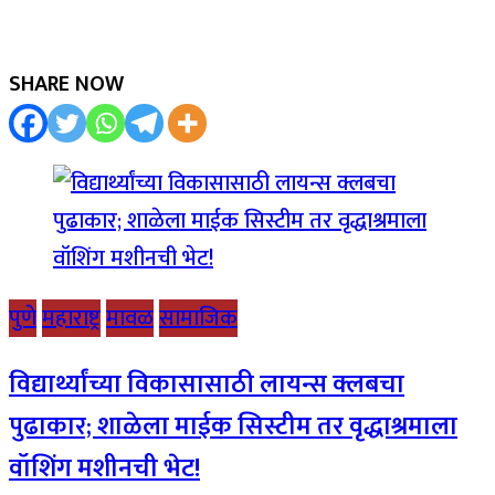
SHARE NOW
पुणे
महाराष्ट्र
मावळ
सामाजिक
विद्यार्थ्यांच्या विकासासाठी लायन्स क्लबचा
पुढाकार; शाळेला माईक सिस्टीम तर वृद्धाश्रमाला
वॉशिंग मशीनची भेट!