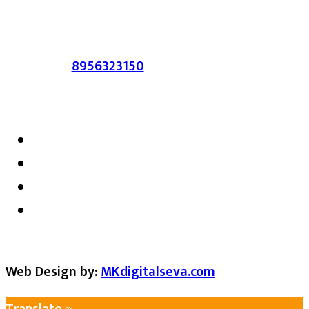
सहमत असतीलच असे नाही याचे उल्लंघन
करणाऱ्यांवर कायदेशीर कारवाई करण्यात येईल.
संपर्क :-
8956323150
/ ईमेल :-
satarkmaharashtra07@gmail.com
Web Design by:
MKdigitalseva.com
Translate »