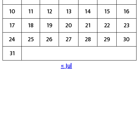
10
11
12
13
14
15
16
17
18
19
20
21
22
23
24
25
26
27
28
29
30
31
« Jul
मुख्य संपादिका:- रेखा बाळू भेगडे
या संकेतस्थळावर प्रकाशित झालेला सर्व मजकूर,
लेख त्याचे हक्क, जबाबदारी संबंधित लेखकांकडे
आहेत. प्रसिद्ध झालेल्या मजकुराशी
संपादिका