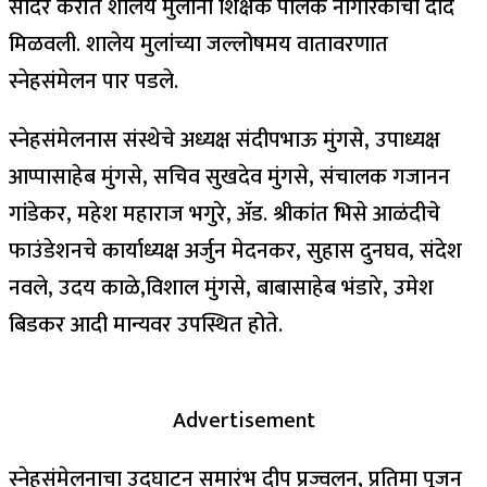
सादर करीत शालेय मुलांनी शिक्षक पालक नागरिकांची दाद
मिळवली. शालेय मुलांच्या जल्लोषमय वातावरणात
स्नेहसंमेलन पार पडले.
स्नेहसंमेलनास संस्थेचे अध्यक्ष संदीपभाऊ मुंगसे, उपाध्यक्ष
आप्पासाहेब मुंगसे, सचिव सुखदेव मुंगसे, संचालक गजानन
गांडेकर, महेश महाराज भगुरे, ॲड. श्रीकांत भिसे आळंदीचे
फाउंडेशनचे कार्याध्यक्ष अर्जुन मेदनकर, सुहास दुनघव, संदेश
नवले, उदय काळे,विशाल मुंगसे, बाबासाहेब भंडारे, उमेश
बिडकर आदी मान्यवर उपस्थित होते.
Advertisement
स्नेहसंमेलनाचा उद्घाटन समारंभ दीप प्रज्वलन, प्रतिमा पूजन