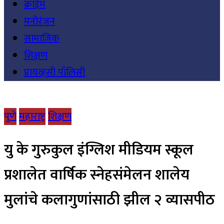
क्राईम
मनोरंजन
सामाजिक
शिक्षण
प्रायव्हसी पॉलिसी
पुणे
महाराष्ट्र
शिक्षण
यु के गुरुकुल इंग्लिश मीडियम स्कूल
प्रशालेत वार्षिक स्नेहसंमेलन शालेय
मुलांचे कलागुणांसाठी झील २ व्यासपीठ