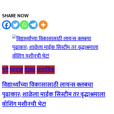
SHARE NOW
पुणे
महाराष्ट्र
मावळ
सामाजिक
विद्यार्थ्यांच्या विकासासाठी लायन्स क्लबचा
पुढाकार; शाळेला माईक सिस्टीम तर वृद्धाश्रमाला
वॉशिंग मशीनची भेट!