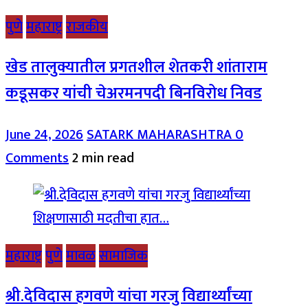
पुणे
महाराष्ट्र
राजकीय
खेड तालुक्यातील प्रगतशील शेतकरी शांताराम
कडूसकर यांची चेअरमनपदी बिनविरोध निवड
June 24, 2026
SATARK MAHARASHTRA
0
Comments
2 min read
महाराष्ट्र
पुणे
मावळ
सामाजिक
श्री.देविदास हगवणे यांचा गरजु विद्यार्थ्यांच्या