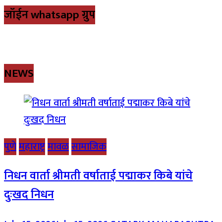
जॉईन whatsapp ग्रुप
NEWS
पुणे
महाराष्ट्र
मावळ
सामाजिक
निधन वार्ता श्रीमती वर्षाताई पद्माकर किबे यांचे
दुःखद निधन