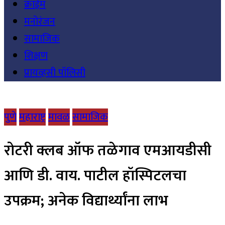
क्राईम
मनोरंजन
सामाजिक
शिक्षण
प्रायव्हसी पॉलिसी
पुणे
महाराष्ट्र
मावळ
सामाजिक
रोटरी क्लब ऑफ तळेगाव एमआयडीसी
आणि डी. वाय. पाटील हॉस्पिटलचा
उपक्रम; अनेक विद्यार्थ्यांना लाभ