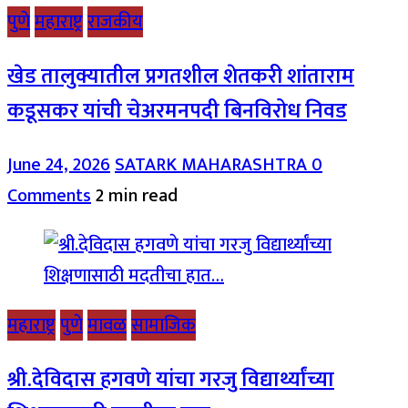
पुणे
महाराष्ट्र
राजकीय
खेड तालुक्यातील प्रगतशील शेतकरी शांताराम
कडूसकर यांची चेअरमनपदी बिनविरोध निवड
June 24, 2026
SATARK MAHARASHTRA
0
Comments
2 min read
महाराष्ट्र
पुणे
मावळ
सामाजिक
श्री.देविदास हगवणे यांचा गरजु विद्यार्थ्यांच्या