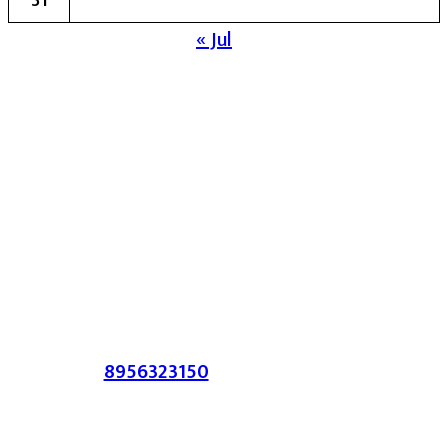
« Jul
मुख्य संपादिका:- रेखा बाळू भेगडे
या संकेतस्थळावर प्रकाशित झालेला सर्व मजकूर,
लेख त्याचे हक्क, जबाबदारी संबंधित लेखकांकडे
आहेत. प्रसिद्ध झालेल्या मजकुराशी
संपादिका
सहमत असतीलच असे नाही याचे उल्लंघन
करणाऱ्यांवर कायदेशीर कारवाई करण्यात येईल.
संपर्क :-
8956323150
/ ईमेल :-
satarkmaharashtra07@gmail.com