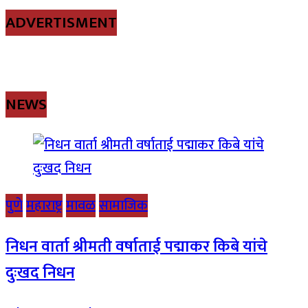
ADVERTISMENT
NEWS
पुणे
महाराष्ट्र
मावळ
सामाजिक
निधन वार्ता श्रीमती वर्षाताई पद्माकर किबे यांचे
दुःखद निधन