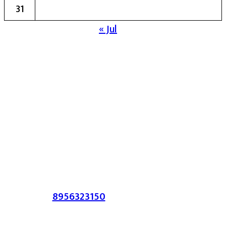
31
« Jul
मुख्य संपादिका:- रेखा बाळू भेगडे
या संकेतस्थळावर प्रकाशित झालेला सर्व मजकूर,
लेख त्याचे हक्क, जबाबदारी संबंधित लेखकांकडे
आहेत. प्रसिद्ध झालेल्या मजकुराशी
संपादिका
सहमत असतीलच असे नाही याचे उल्लंघन
करणाऱ्यांवर कायदेशीर कारवाई करण्यात येईल.
संपर्क :-
8956323150
/ ईमेल :-
satarkmaharashtra07@gmail.com