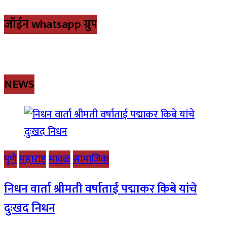
जॉईन whatsapp ग्रुप
NEWS
पुणे
महाराष्ट्र
मावळ
सामाजिक
निधन वार्ता श्रीमती वर्षाताई पद्माकर किबे यांचे
दुःखद निधन