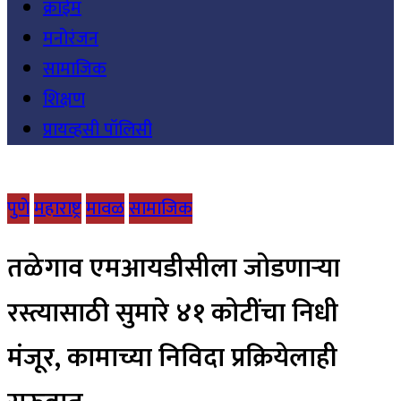
क्राईम
मनोरंजन
सामाजिक
शिक्षण
प्रायव्हसी पॉलिसी
पुणे
महाराष्ट्र
मावळ
सामाजिक
तळेगाव एमआयडीसीला जोडणाऱ्या
रस्त्यासाठी सुमारे ४१ कोटींचा निधी
मंजूर, कामाच्या निविदा प्रक्रियेलाही