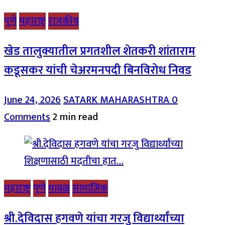
पुणे
महाराष्ट्र
राजकीय
खेड तालुक्यातील प्रगतशील शेतकरी शांताराम
कडूसकर यांची चेअरमनपदी बिनविरोध निवड
June 24, 2026
SATARK MAHARASHTRA
0
Comments
2 min read
महाराष्ट्र
पुणे
मावळ
सामाजिक
श्री.देविदास हगवणे यांचा गरजु विद्यार्थ्यांच्या