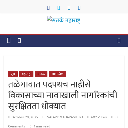
Skip
to
content
सतर्क
महाराष्ट्र
सतर्क
महाराष्ट्र
पुणे
महाराष्ट्र
मावळ
सामाजिक
तळेगावात पदपथच नाहीसे
विकासाच्या नावाखाली नागरिकांची
सुरक्षितता धोक्यात
October 29, 2025
SATARK MAHARASHTRA
402 Views
0
Comments
1 min read