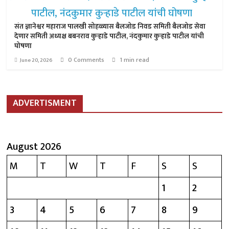
संत ज्ञानेश्वर महाराज पालखी सोहळ्यास बैलजोड निवड समिती बैलजोड सेवा
देणार समिती अध्यक्ष बबनराव कुऱ्हाडे पाटील, नंदकुमार कुऱ्हाडे पाटील यांची
घोषणा
0 Comments
1 min read
June 20, 2026
ADVERTISMENT
August 2026
M
T
W
T
F
S
S
1
2
3
4
5
6
7
8
9