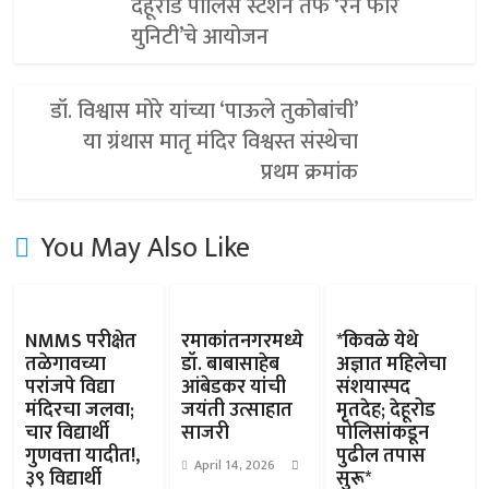
देहूरोड पोलिस स्टेशन तर्फे ‘रन फॉर
युनिटी’चे आयोजन
डॉ. विश्वास मोरे यांच्या ‘पाऊले तुकोबांची’
या ग्रंथास मातृ मंदिर विश्वस्त संस्थेचा
प्रथम क्रमांक
You May Also Like
NMMS परीक्षेत
रमाकांतनगरमध्ये
*किवळे येथे
तळेगावच्या
डॉ. बाबासाहेब
अज्ञात महिलेचा
परांजपे विद्या
आंबेडकर यांची
संशयास्पद
मंदिरचा जलवा;
जयंती उत्साहात
मृतदेह; देहूरोड
चार विद्यार्थी
साजरी
पोलिसांकडून
गुणवत्ता यादीत!,
पुढील तपास
April 14, 2026
३९ विद्यार्थी
सुरू*