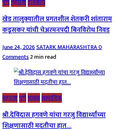
पुणे
महाराष्ट्र
राजकीय
खेड तालुक्यातील प्रगतशील शेतकरी शांताराम
कडूसकर यांची चेअरमनपदी बिनविरोध निवड
June 24, 2026
SATARK MAHARASHTRA
0
Comments
2 min read
महाराष्ट्र
पुणे
मावळ
सामाजिक
श्री.देविदास हगवणे यांचा गरजु विद्यार्थ्यांच्या
शिक्षणासाठी मदतीचा हात…