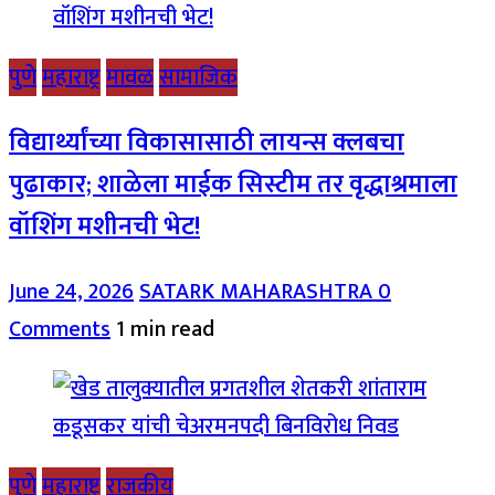
पुणे
महाराष्ट्र
मावळ
सामाजिक
विद्यार्थ्यांच्या विकासासाठी लायन्स क्लबचा
पुढाकार; शाळेला माईक सिस्टीम तर वृद्धाश्रमाला
वॉशिंग मशीनची भेट!
June 24, 2026
SATARK MAHARASHTRA
0
Comments
1 min read
पुणे
महाराष्ट्र
राजकीय