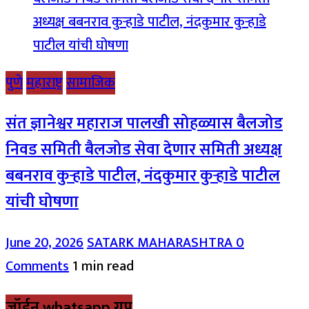
पुणे
महाराष्ट्र
सामाजिक
संत ज्ञानेश्वर महाराज पालखी सोहळ्यास बैलजोड
निवड समिती बैलजोड सेवा देणार समिती अध्यक्ष
बबनराव कुऱ्हाडे पाटील, नंदकुमार कुऱ्हाडे पाटील
यांची घोषणा
June 20, 2026
SATARK MAHARASHTRA
0
Comments
1 min read
जॉईन whatsapp ग्रुप