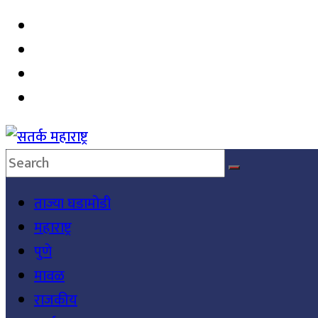
Skip
to
content
सतर्क
ताज्या घडामोडी
महाराष्ट्र
महाराष्ट्र
सतर्क
पुणे
महाराष्ट्र
मावळ
राजकीय