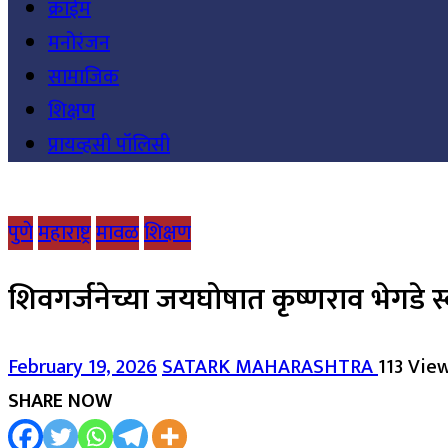
क्राईम
मनोरंजन
सामाजिक
शिक्षण
प्रायव्हसी पॉलिसी
पुणे
महाराष्ट्र
मावळ
शिक्षण
शिवगर्जनेच्या जयघोषात कृष्णराव भेगडे 
February 19, 2026
SATARK MAHARASHTRA
113 Vie
SHARE NOW