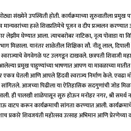
ठ्या संख्येने उपस्थिती होती. कार्यक्रमाच्या सुरुवातीला प्रमुख पाह
च मान्यवरांच्या हस्ते शिवप्रतिमेचे पूजन व दीप प्रज्वलन करण्
ार लेझीम घेण्यात आला. त्याचबरोबर नाटिका, नृत्य पोवाडा या 
स्फूर्त सहभाग मिळाला. यानंतर शाळेतील शिक्षिका सौ. नीतू लाल, द
ठी स्वराज्याचे वेगवेगळे पट उलगडून दाखवले. छत्रपती शिवाजी मह
 आलेल्या प्रमुख पाहुण्यांच्या भाषणात आपण या मावळाच्या मात
रोबर एकत्र घेतली आणि आपले हिंदवी स्वराज्य निर्माण केले. ए
ी सांगितले. आजच्या पिढीला या ऐतिहासिक सदगुणांची जोड मिळ
त आली. ही पालखी शाळेपासून सुरु होऊन मनोहर नगर, श्री समर्
ाऊ वाटप करून कार्यक्रमाची सांगता करण्यात आली. कार्यक्रमाचे सू
 अशाच प्रकारे शिवजयंती महोत्सव उत्साह अभिमान आणि प्रेरणेच्या 