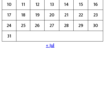
10
11
12
13
14
15
16
17
18
19
20
21
22
23
24
25
26
27
28
29
30
31
« Jul
मुख्य संपादिका:- रेखा बाळू भेगडे
या संकेतस्थळावर प्रकाशित झालेला सर्व मजकूर,
लेख त्याचे हक्क, जबाबदारी संबंधित लेखकांकडे
आहेत. प्रसिद्ध झालेल्या मजकुराशी
संपादिका
सहमत असतीलच असे नाही याचे उल्लंघन