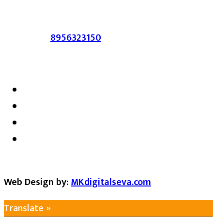
करणाऱ्यांवर कायदेशीर कारवाई करण्यात येईल.
संपर्क :-
8956323150
/ ईमेल :-
satarkmaharashtra07@gmail.com
Web Design by:
MKdigitalseva.com
Translate »