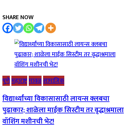
SHARE NOW
पुणे
महाराष्ट्र
मावळ
सामाजिक
विद्यार्थ्यांच्या विकासासाठी लायन्स क्लबचा
पुढाकार; शाळेला माईक सिस्टीम तर वृद्धाश्रमाला
वॉशिंग मशीनची भेट!