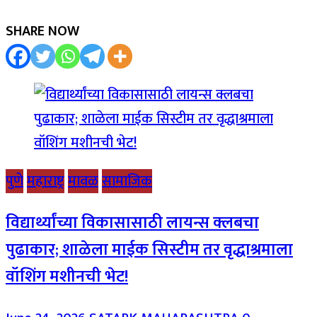
SHARE NOW
पुणे
महाराष्ट्र
मावळ
सामाजिक
विद्यार्थ्यांच्या विकासासाठी लायन्स क्लबचा
पुढाकार; शाळेला माईक सिस्टीम तर वृद्धाश्रमाला
वॉशिंग मशीनची भेट!