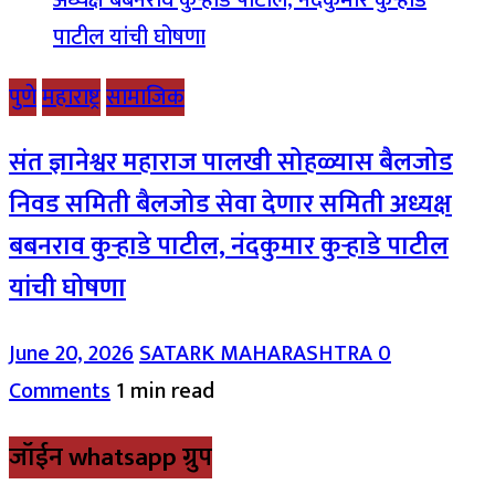
पुणे
महाराष्ट्र
सामाजिक
संत ज्ञानेश्वर महाराज पालखी सोहळ्यास बैलजोड
निवड समिती बैलजोड सेवा देणार समिती अध्यक्ष
बबनराव कुऱ्हाडे पाटील, नंदकुमार कुऱ्हाडे पाटील
यांची घोषणा
June 20, 2026
SATARK MAHARASHTRA
0
Comments
1 min read
जॉईन whatsapp ग्रुप