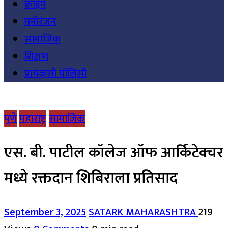
क्राईम
मनोरंजन
सामाजिक
शिक्षण
प्रायव्हसी पॉलिसी
पुणे
महाराष्ट्र
सामाजिक
एस. बी. पाटील कॉलेज ऑफ आर्किटेक्चर
मध्ये रक्तदान शिबिराला प्रतिसाद
September 3, 2025
SATARK MAHARASHTRA
219