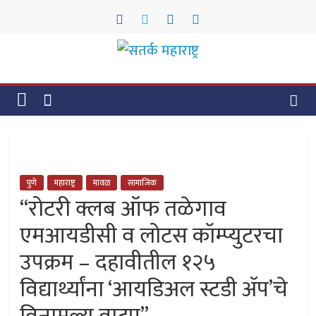
Skip
to
content
सतर्क
महाराष्ट्र
सतर्क
महाराष्ट्र
पुणे
महाराष्ट्र
मावळ
सामाजिक
“रोटरी क्लब ऑफ तळेगाव
एमआयडीसी व लोटस कॉम्प्युटरचा
उपक्रम – दहावीतील १२५
विद्यार्थ्यांना ‘आयडिअल स्टडी ॲप’चे