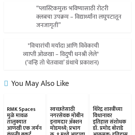
“प्लास्टिकमुक्त भविष्यासाठी रोटरी
क्लबचा उपक्रम – विद्यार्थ्यांना लघुपटातून
जनजागृती”
*विचारांची मर्यादा आणि विवेकाची
व्याप्ती ओळखा – विदुषी धनश्री लेले*
(‘वन्हि तो चेतवावा’ ग्रंथाचे प्रकाशन)
You May Also Like
RMK Spaces
स्वच्छतेसाठी
धिरेंद्र शास्त्रींच्या
मुळे मावळ
नगरसेवक मोबीन
विधानावर
तालुक्यात
इनामदार ॲक्शन
इतिहास संशोधक
आणखी एक जर्मन
मोडमध्ये; प्रभाग
डॉ. प्रमोद बोराडे
कंपनी! बुकर्ट
क्र. ९ मध्ये आढावा
आक्रमक; इतिहास