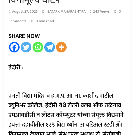
विनामूल्य वाटप”
August 27, 2025
SATARK MAHARASHTRA
243 Views
0
Comments
0 min read
SHARE NOW
इंदोरी :
प्रगती विद्या मंदिर व ह.भ.प. आ. ना. काशीद पाटील
ज्युनिअर कॉलेज, इंदोरी येथे रोटरी क्लब ऑफ तळेगाव
एमआयडीसी व लोटस कॉम्प्युटर यांच्या संयुक्त विद्यमाने
इयत्ता दहावीतील १२५ विद्यार्थ्यांना आयडिअल स्टडी ॲप
विनामूल्य देण्यात आले. संस्थापक अध्यक्ष रो. संतोषजी