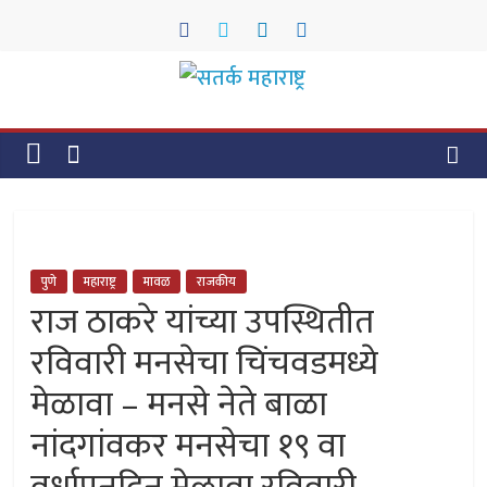
Skip
to
content
सतर्क
महाराष्ट्र
सतर्क
महाराष्ट्र
पुणे
महाराष्ट्र
मावळ
राजकीय
राज ठाकरे यांच्या उपस्थितीत
रविवारी मनसेचा चिंचवडमध्ये
मेळावा – मनसे नेते बाळा
नांदगांवकर मनसेचा १९ वा