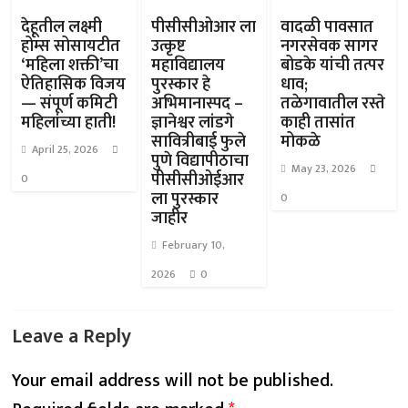
देहूतील लक्ष्मी
पीसीसीओआर ला
वादळी पावसात
होम्स सोसायटीत
उत्कृष्ट
नगरसेवक सागर
‘महिला शक्ती’चा
महाविद्यालय
बोडके यांची तत्पर
ऐतिहासिक विजय
पुरस्कार हे
धाव;
— संपूर्ण कमिटी
अभिमानास्पद –
तळेगावातील रस्ते
महिलांच्या हाती!
ज्ञानेश्वर लांडगे
काही तासांत
सावित्रीबाई फुले
मोकळे
April 25, 2026
पुणे विद्यापीठाचा
May 23, 2026
पीसीसीओईआर
0
ला पुरस्कार
0
जाहीर
February 10,
2026
0
Leave a Reply
Your email address will not be published.