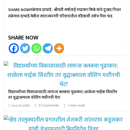
SHARE NOWतळेगाव दाभाडे : श्रीमती वर्षाताई पद्माकर किबे यांचे दुःखद निधन
तळेगाव दाभाडे येथील स्वराज्यनगरी परिसरातील रहिवासी तसेच पैसा फंड
SHARE NOW
विद्यार्थ्यांच्या विकासासाठी लायन्स क्लबचा पुढाकार; शाळेला माईक सिस्टीम
तर वृद्धाश्रमाला वॉशिंग मशीनची भेट!
0 Comments
1 min read
June 24, 2026