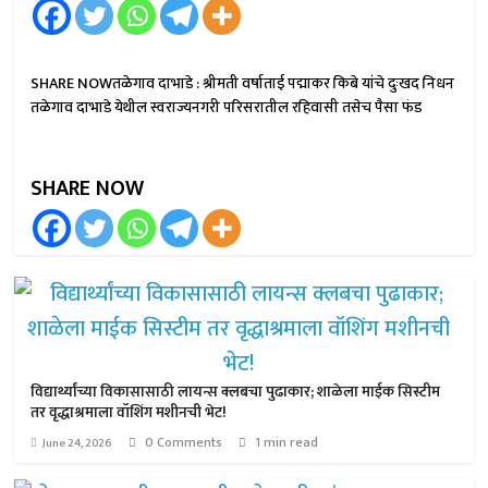
SHARE NOWतळेगाव दाभाडे : श्रीमती वर्षाताई पद्माकर किबे यांचे दुःखद निधन
तळेगाव दाभाडे येथील स्वराज्यनगरी परिसरातील रहिवासी तसेच पैसा फंड
SHARE NOW
विद्यार्थ्यांच्या विकासासाठी लायन्स क्लबचा पुढाकार; शाळेला माईक सिस्टीम
तर वृद्धाश्रमाला वॉशिंग मशीनची भेट!
0 Comments
1 min read
June 24, 2026