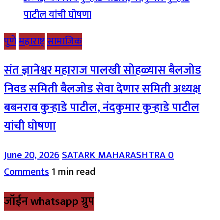
पुणे
महाराष्ट्र
सामाजिक
संत ज्ञानेश्वर महाराज पालखी सोहळ्यास बैलजोड
निवड समिती बैलजोड सेवा देणार समिती अध्यक्ष
बबनराव कुऱ्हाडे पाटील, नंदकुमार कुऱ्हाडे पाटील
यांची घोषणा
June 20, 2026
SATARK MAHARASHTRA
0
Comments
1 min read
जॉईन whatsapp ग्रुप