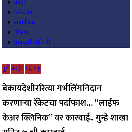
क्राईम
मनोरंजन
सामाजिक
शिक्षण
प्रायव्हसी पॉलिसी
पुणे
क्राईम
महाराष्ट्र
बेकायदेशीररित्या गर्भलिंगनिदान
करणाऱ्या रॅकेटचा पर्दाफाश… “लाईफ
केअर क्लिनिक” वर कारवाई.. गुन्हे शाखा