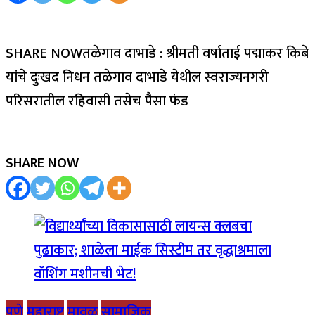
SHARE NOWतळेगाव दाभाडे : श्रीमती वर्षाताई पद्माकर किबे
यांचे दुःखद निधन तळेगाव दाभाडे येथील स्वराज्यनगरी
परिसरातील रहिवासी तसेच पैसा फंड
SHARE NOW
पुणे
महाराष्ट्र
मावळ
सामाजिक