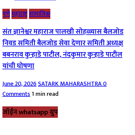
पुणे
महाराष्ट्र
सामाजिक
संत ज्ञानेश्वर महाराज पालखी सोहळ्यास बैलजोड
निवड समिती बैलजोड सेवा देणार समिती अध्यक्ष
बबनराव कुऱ्हाडे पाटील, नंदकुमार कुऱ्हाडे पाटील
यांची घोषणा
June 20, 2026
SATARK MAHARASHTRA
0
Comments
1 min read
जॉईन whatsapp ग्रुप