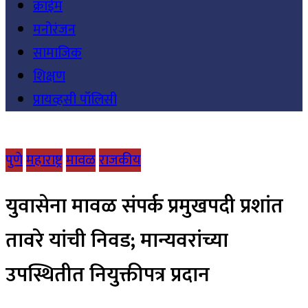
क्राईम
मनोरंजन
सामाजिक
शिक्षण
प्रायव्हसी पॉलिसी
पुणे
महाराष्ट्र
मावळ
राजकीय
युवासेना मावळ संपर्क प्रमुखपदी प्रशांत
तावरे यांची निवड; मान्यवरांच्या
उपस्थितीत नियुक्तीपत्र प्रदान