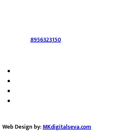
आहेत. प्रसिद्ध झालेल्या मजकुराशी
संपादिका
सहमत असतीलच असे नाही याचे उल्लंघन
करणाऱ्यांवर कायदेशीर कारवाई करण्यात येईल.
संपर्क :-
8956323150
/ ईमेल :-
satarkmaharashtra07@gmail.com
Web Design by:
MKdigitalseva.com